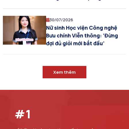
Dân vận Trung ương: Chung
tay giải các bài toán quốc gia
30/07/2026
bằng khoa học, công nghệ và
Nữ sinh Học viện Công nghệ
AI
Bưu chính Viễn thông: ‘Đừng
đợi đủ giỏi mới bắt đầu’
Xem thêm
#
1