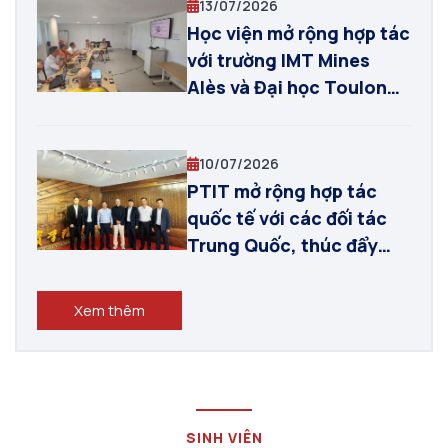
13/07/2026
Học viện mở rộng hợp tác
với trường IMT Mines
Alès và Đại học Toulon
(Pháp) trong lĩnh vực AI,
robot và UAV
10/07/2026
PTIT mở rộng hợp tác
quốc tế với các đối tác
Trung Quốc, thúc đẩy
đào tạo và nghiên cứu
trong các lĩnh vực công
Xem thêm
nghệ chiến lược
SINH VIÊN