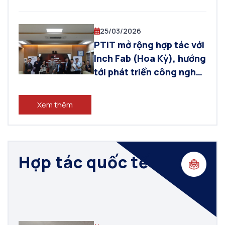
Viễn thông
25/03/2026
PTIT mở rộng hợp tác với
Inch Fab (Hoa Kỳ), hướng
tới phát triển công nghệ
vi mô và hệ thống thông
minh
Xem thêm
Hợp tác quốc tế