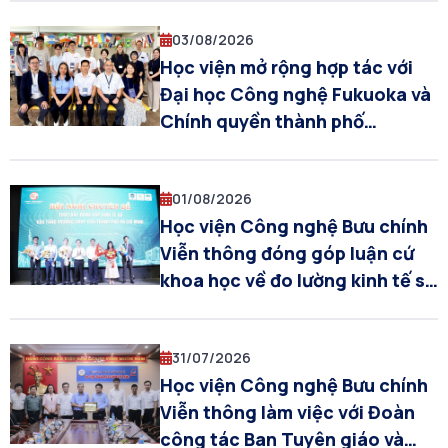
03/08/2026
Học viện mở rộng hợp tác với
Đại học Công nghệ Fukuoka và
Chính quyền thành phố
Fukuoka trong đào tạo, nghiên
cứu và đổi mới sáng tạo
01/08/2026
Học viện Công nghệ Bưu chính
Viễn thông đóng góp luận cứ
khoa học về đo lường kinh tế số
tại Hội nghị chuyên đề của
Thành phố Hồ Chí Minh
31/07/2026
Học viện Công nghệ Bưu chính
Viễn thông làm việc với Đoàn
công tác Ban Tuyên giáo và