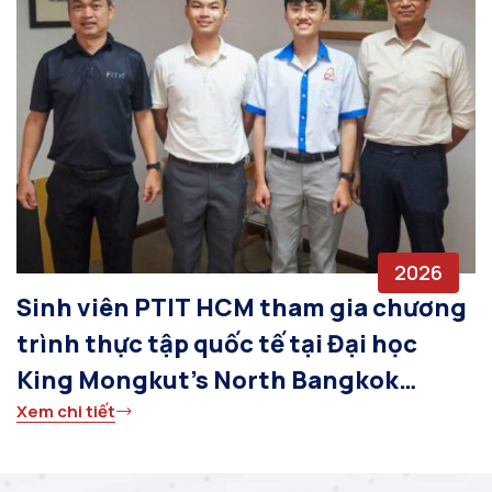
2026
Sinh viên PTIT HCM tham gia chương
trình thực tập quốc tế tại Đại học
King Mongkut’s North Bangkok
Xem chi tiết
(KMUTNB), Thái Lan