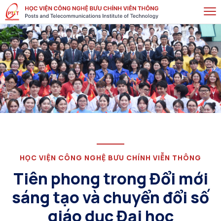
HỌC VIỆN CÔNG NGHỆ BƯU CHÍNH VIỄN THÔNG
Tiên phong trong Đổi mới
sáng tạo và chuyển đổi số
ệ
giáo dục Đại học