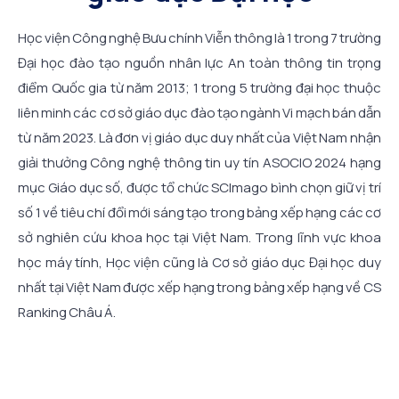
Học viện Công nghệ Bưu chính Viễn thông là 1 trong 7 trường
V
Đại học đào tạo nguồn nhân lực An toàn thông tin trọng
c
ập
điểm Quốc gia từ năm 2013; 1 trong 5 trường đại học thuộc
K
ao
liên minh các cơ sở giáo dục đào tạo ngành Vi mạch bán dẫn
t
ạo
từ năm 2023. Là đơn vị giáo dục duy nhất của Việt Nam nhận
t
ác
giải thưởng Công nghệ thông tin uy tín ASOCIO 2024 hạng
c
ại
mục Giáo dục số, được tổ chức SCImago bình chọn giữ vị trí
đ
ền
số 1 về tiêu chí đổi mới sáng tạo trong bảng xếp hạng các cơ
N
),
sở nghiên cứu khoa học tại Việt Nam. Trong lĩnh vực khoa
đ
nh
học máy tính, Học viện cũng là Cơ sở giáo dục Đại học duy
c
ng
nhất tại Việt Nam được xếp hạng trong bảng xếp hạng về CS
c
ng
Ranking Châu Á.
c
ín
n
ử,
 -