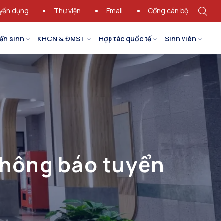
yển dụng
Thư viện
Email
Cổng cán bộ
ển sinh
KHCN & ĐMST
Hợp tác quốc tế
Sinh viên
thông báo tuyển