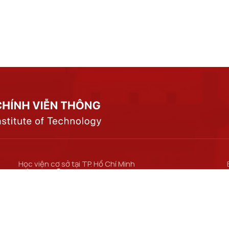
Học viện cơ sở tại TP. Hồ Chí Minh
Số 11 Nguyễn Đình Chiểu, phường Sài Gòn, Thành
phố Hồ Chí Minh.
Cơ sở đào tạo tại TP Hồ Chí Minh
Số 97 Man Thiện, phường Tăng Nhơn Phú, thành
phố Hồ Chí Minh.