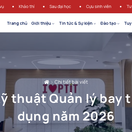
vụ
Khảo thí
Sau đại học
Cựu sinh viên
Tu
Trang chủ
Giới thiệu
Tin tức & Sự kiện
Đào tạo
Tuy
Chi tiết bài viết
ỹ thuật Quản lý bay 
dụng năm 2026