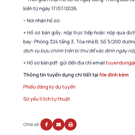
kiến từ ngày 17/07/2026.
– Nơi nhận hồ sơ:
+ Hồ sơ bản giấy: nộp trực tiếp hoặc nộp qua dị
bay: Phòng 324 tầng 3, Tòa nhà B, Số 5/200 đườn
dịch vụ bưu chính trên bì thư để xác định ngày nộ
+ Hồ sơ bản pdf: gửi đến địa chỉ email
tuyendung@
Thông tin tuyển dụng chi tiết tại
file đính kèm
Phiếu đăng ký dự tuyển
Sơ yếu lí lịch tự thuật
Chia sẻ: