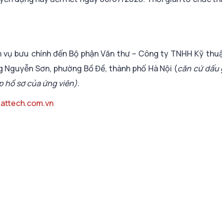
ch vụ bưu chính đến Bộ phận Văn thư – Công ty TNHH Kỹ thu
g Nguyễn Sơn, phường Bồ Đề, thành phố Hà Nội (
căn cứ dấu 
p hồ sơ của ứng viên).
attech.com.vn