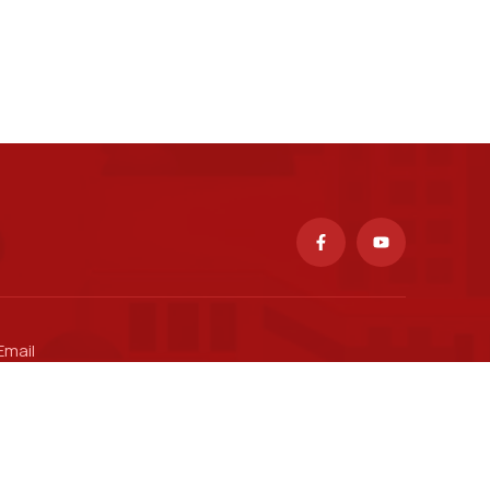
Email
ctsv@ptit.edu.vn