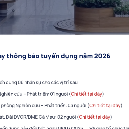
bay thông báo tuyển dụng năm 2026
 dụng 06 nhân sự cho các vị trí sau
ghiên cứu – Phát triển: 01 người (
Chi tiết tại đây
)
 phòng Nghiên cứu – Phát triển: 03 người (
Chi tiết tại đây
)
 sát, Đài DVOR/DME Cà Mau: 02 người (
Chi tiết tại đây
)
yển dụng này đến hết ngày 08/07/2026. Thời gian tổ chức th