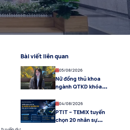
Bài viết liên quan
05/08/2026
Nữ đồng thủ khoa
ngành QTKD khóa
2022: Từ những tiếc
nuối ban đầu đến
04/08/2026
hành trình tỏa sáng
PTIT – TEMIX tuyển
chọn 20 nhân sự
nghiên cứu lĩnh vực
i tuyển dự