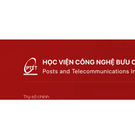
Trụ sở chính
Số 122 Hoàng Quốc Việt, phường Nghĩa Đô, thành
phố Hà Nội.
Cơ sở đào tạo tại Hà Nội
Số 96A Trần Phú, phường Hà Đông, thành phố Hà
Nội.