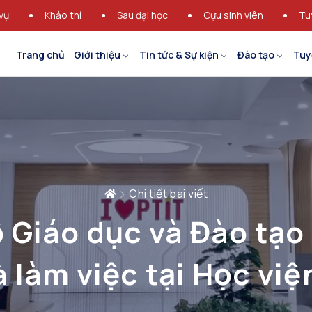
vụ
Khảo thí
Sau đại học
Cựu sinh viên
Tu
Trang chủ
Giới thiệu
Tin tức & Sự kiện
Đào tạo
Tuy
Chi tiết bài viết
 Giáo dục và Đào tạ
 làm việc tại Học vi