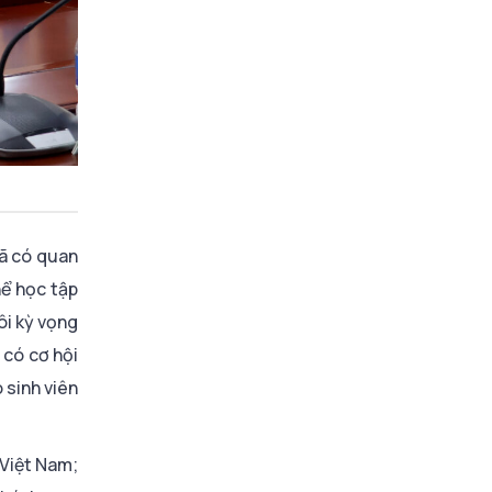
đã có quan
hể học tập
ôi kỳ vọng
 có cơ hội
 sinh viên
 Việt Nam;