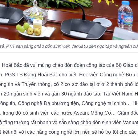
ẻ: PTIT sẵn sàng chào đón sinh viên Vanuatu đến học tập và nghiên cứ
g Hoài Bắc đã vui mừng chào đón đoàn công tác của Bộ Giáo 
ện,
PGS.TS Đặng Hoài Bắc cho biết: Học viện Công nghệ Bưu 
ng tin và Truyền thông, có 2 cơ sở đào tại ở ở 2 thành phố l
 20 ngàn sinh viên và gần 30 ngành đào tạo. Tại Việt Nam, H
ông tin, Công nghệ Đa phương tiện, Công nghệ tài chính… Hiệ
ọc, trong đó có sinh viên các nước Asean, Mông Cổ… Giám đố
 độ tăng trưởng rất nhanh và sẵn sàng chào đón sinh viên Vanua
ề kết nối với các hãng công nghệ lớn nên sẽ hỗ trợ tốt cho các