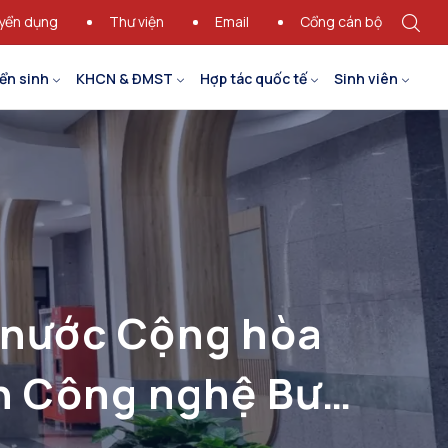
yển dụng
Thư viện
Email
Cổng cán bộ
ển sinh
KHCN & ĐMST
Hợp tác quốc tế
Sinh viên
o nước Cộng hòa
ện Công nghệ Bưu