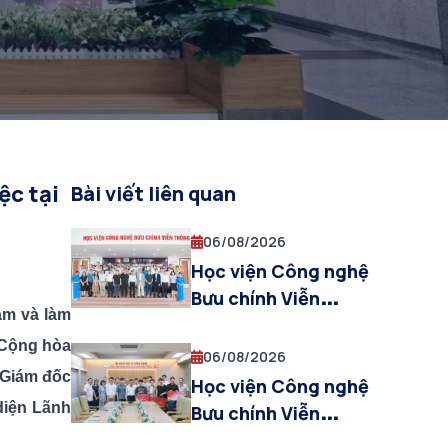
ệc tại
Bài viết liên quan
06/08/2026
Học viện Công nghệ
Bưu chính Viễn
ăm và làm
thông và Công ty
 Cộng hòa
Meshlink (Hàn
06/08/2026
Quốc) thúc đẩy hợp
 Giám đốc
Học viện Công nghệ
tác ứng dụng XR và
diện Lãnh
Bưu chính Viễn
AI trong đào tạo
thông gặp mặt, bàn