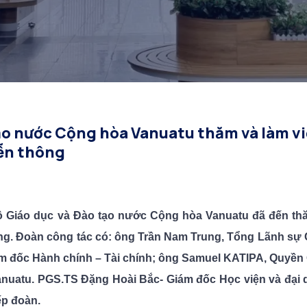
chính Viễn thông
ạo nước Cộng hòa Vanuatu thăm và làm vi
ễn thông
Bộ Giáo dục và Đào tạo nước Cộng hòa Vanuatu đã đến th
ông. Đoàn công tác có: ông Trần Nam Trung, Tổng Lãnh sự
m đốc Hành chính – Tài chính; ông Samuel KATIPA, Quyền
nuatu. PGS.TS Đặng Hoài Bắc- Giám đốc Học viện và đại 
ếp đoàn.