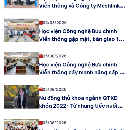
Viễn thông và Công ty Meshlink
(Hàn Quốc) thúc đẩy hợp tác ứng
dụng XR và AI trong đào tạo công
06/08/2026
nghệ bán dẫn
Học viện Công nghệ Bưu chính
Viễn thông gặp mặt, bàn giao 10
cựu sinh viên tham gia khóa đào
tạo sĩ quan dự bị năm 2026
05/08/2026
Học viện Công nghệ Bưu chính
Viễn thông đẩy mạnh nâng cấp cơ
sở vật chất, sẵn sàng cho năm
học 2026–2027
05/08/2026
Nữ đồng thủ khoa ngành QTKD
khóa 2022: Từ những tiếc nuối
ban đầu đến hành trình tỏa sáng
03/08/2026