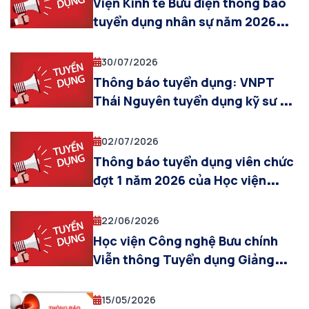
Viện Kinh tế Bưu điện thông báo
tuyển dụng nhân sự năm 2026
(Đợt 1)
30/07/2026
Thông báo tuyển dụng: VNPT
Thái Nguyên tuyển dụng kỹ sư và
kỹ thuật viên năm 2026
02/07/2026
Thông báo tuyển dụng viên chức
đợt 1 năm 2026 của Học viện
Công nghệ Bưu chính Viễn thông
22/06/2026
Học viện Công nghệ Bưu chính
Viễn thông Tuyển dụng Giảng
viên cơ hữu làm việc tại Hà Nội
năm 2026
15/05/2026