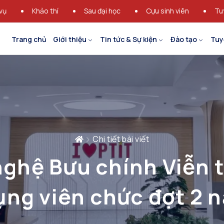
vụ
Khảo thí
Sau đại học
Cựu sinh viên
Tu
Trang chủ
Giới thiệu
Tin tức & Sự kiện
Đào tạo
Tuy
Chi tiết bài viết
nghệ Bưu chính Viễn 
ụng viên chức đợt 2 