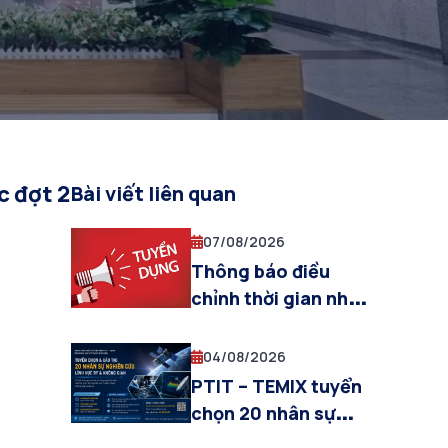
 đợt 2
Bài viết liên quan
07/08/2026
Thông báo điều
chỉnh thời gian nhận
hồ sơ dự tuyển viên
chức đợt 1 năm
04/08/2026
2026 của Học viện
PTIT – TEMIX tuyển
Công nghệ Bưu
chọn 20 nhân sự
chính Viễn thông
nghiên cứu lĩnh vực