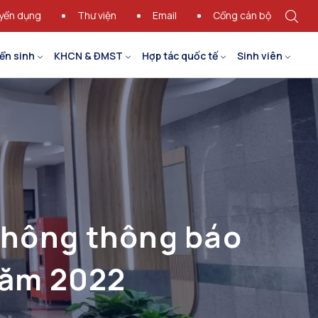
yển dụng
Thư viện
Email
Cổng cán bộ
ển sinh
KHCN & ĐMST
Hợp tác quốc tế
Sinh viên
thông thông báo
năm 2022