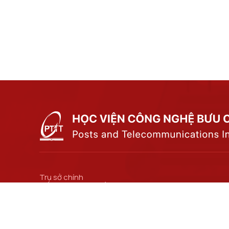
Trụ sở chính
Số 122 Hoàng Quốc Việt, phường Nghĩa Đô, thành
phố Hà Nội.
Cơ sở đào tạo tại Hà Nội