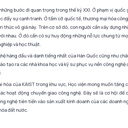
hững bước đi quan trọng trong thế kỷ XXI. Ở phạm vị quốc g
húc đẩy sự cạnh tranh. Ở tầm cỡ quốc tế, thương mại hóa côn
tri thức vô giá này. Trên cơ sở đó, con người cần xây dựng 
 với nhau. Ở đó cần có sự huy động những nỗ lực chung từ mọ
ghiệp và học thuật.
ghệ hàng đầu và danh tiếng nhất của Hàn Quốc cũng như châ
đào tạo ra các nhà khoa học và kỹ sư phục vụ nền công nghệ
.
mại hóa của KAIST trong khu vực, Học viện mong muốn tăng
các hoạt động chuyển giao công nghệ. Đây sẽ là cơ hội để 
ng nghệ tiên tiến vào sản xuất kinh doanh của các doanh n
 hóa đất nước.