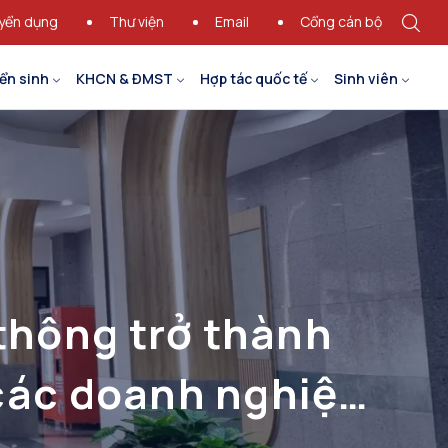
yển dụng
Thư viện
Email
Cổng cán bộ
ển sinh
KHCN & ĐMST
Hợp tác quốc tế
Sinh viên
thông trở thành
các doanh nghiệp