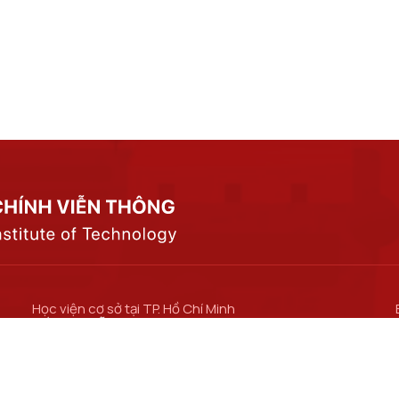
Học viện cơ sở tại TP. Hồ Chí Minh
Số 11 Nguyễn Đình Chiểu, phường Sài Gòn, Thành
phố Hồ Chí Minh.
Cơ sở đào tạo tại TP Hồ Chí Minh