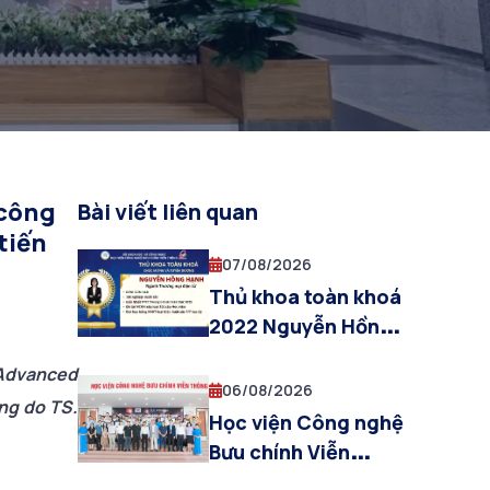
hệ tiên tiến Hàn
 công
Bài viết liên quan
tiến
07/08/2026
Thủ khoa toàn khoá
2022 Nguyễn Hồng
Hạnh: Thành công
 Advanced
đến từ những ngày
06/08/2026
ng do TS.
không ngừng cố
Học viện Công nghệ
gắng
Bưu chính Viễn
thông và Công ty