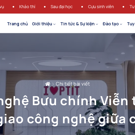
vụ
Khảo thí
Sau đại học
Cựu sinh viên
Tu
Trang chủ
Giới thiệu
Tin tức & Sự kiện
Đào tạo
Tuy
Chi tiết bài viết
nghệ Bưu chính Viễn 
giao công nghệ giữa 