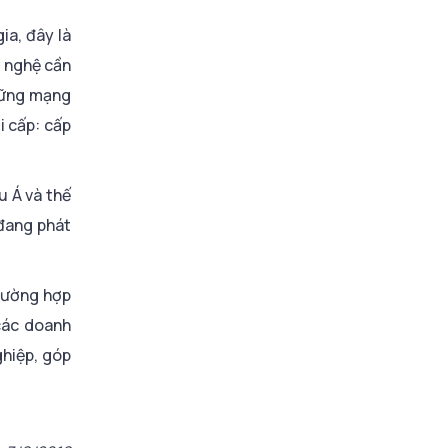
Công nghệ Fukuoka
và Chính quyền
ia, đây là
thành phố Fukuoka
g nghệ cần
trong đào tạo,
những mạng
nghiên cứu và đổi
i cấp: cấp
mới sáng tạo
u Á và thế
 đang phát
 cường hợp
các doanh
ghiệp, góp