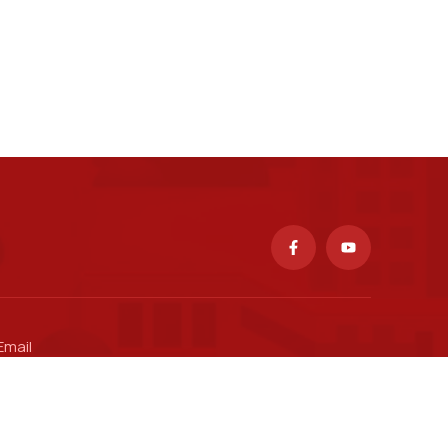
Email
ctsv@ptit.edu.vn