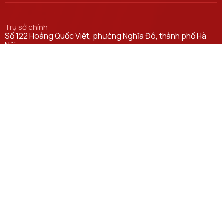
Trụ sở chính
Số 122 Hoàng Quốc Việt, phường Nghĩa Đô, thành phố Hà
Nội.
Học viện cơ sở tại TP. Hồ Chí Minh
Số 11 Nguyễn Đình Chiểu, phường Sài Gòn, Thành phố Hồ
Chí Minh.
Email
ctsv@ptit.edu.vn
Cơ sở đào tạo tại Hà Nội
Số 96A Trần Phú, phường Hà Đông, thành phố Hà Nội.
Cơ sở đào tạo tại TP Hồ Chí Minh
Số 97 Man Thiện, phường Tăng Nhơn Phú, thành phố Hồ Chí
Minh.