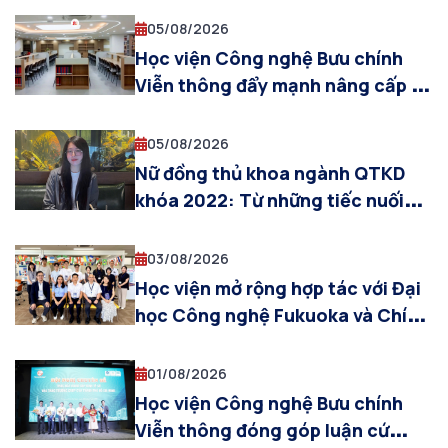
05/08/2026
Học viện Công nghệ Bưu chính
Viễn thông đẩy mạnh nâng cấp cơ
sở vật chất, sẵn sàng cho năm
học 2026–2027
05/08/2026
Nữ đồng thủ khoa ngành QTKD
khóa 2022: Từ những tiếc nuối
ban đầu đến hành trình tỏa sáng
03/08/2026
Học viện mở rộng hợp tác với Đại
học Công nghệ Fukuoka và Chính
quyền thành phố Fukuoka trong
đào tạo, nghiên cứu và đổi mới
01/08/2026
sáng tạo
Học viện Công nghệ Bưu chính
Viễn thông đóng góp luận cứ