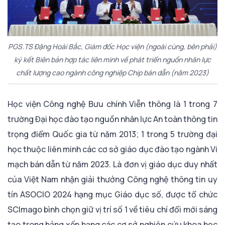
PGS.TS Đặng Hoài Bắc, Giám đốc Học viện (ngoài cùng, bên phải)
ký kết Biên bản hợp tác liên minh về phát triển nguồn nhân lực
chất lượng cao ngành công nghiệp Chip bán dẫn (năm 2023)
Học viện Công nghệ Bưu chính Viễn thông là 1 trong 7
trường Đại học đào tạo nguồn nhân lực An toàn thông tin
trọng điểm Quốc gia từ năm 2013; 1 trong 5 trường đại
học thuộc liên minh các cơ sở giáo dục đào tạo ngành Vi
mạch bán dẫn từ năm 2023. Là đơn vị giáo dục duy nhất
của Việt Nam nhận giải thưởng Công nghệ thông tin uy
tín ASOCIO 2024 hạng mục Giáo dục số, được tổ chức
SCImago bình chọn giữ vị trí số 1 về tiêu chí đổi mới sáng
tạo trong bảng xếp hạng các cơ sở nghiên cứu khoa học