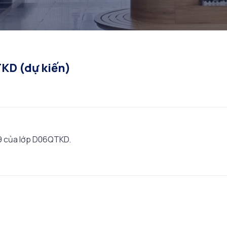
TKD (dự kiến)
09 của lớp D06QTKD.