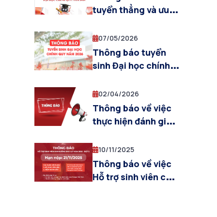
tuyển thẳng và ưu
tiên xét tuyển vào
Đại học hệ Chính
07/05/2026
quy năm 2026
Thông báo tuyển
sinh Đại học chính
quy năm 2026
02/04/2026
Thông báo về việc
thực hiện đánh giá
kết quả rèn luyện
sinh viên học kỳ I,
10/11/2025
năm học 2025-2026
Thông báo về việc
trên hệ thống PTIT
Hỗ trợ sinh viên chịu
S-Link
ảnh hưởng của bão,
lũ lụt (đợt 2)