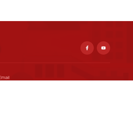
Email
ctsv@ptit.edu.vn