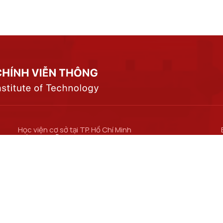
Học viện cơ sở tại TP. Hồ Chí Minh
Số 11 Nguyễn Đình Chiểu, phường Sài Gòn, Thành
phố Hồ Chí Minh.
Cơ sở đào tạo tại TP Hồ Chí Minh
Số 97 Man Thiện, phường Tăng Nhơn Phú, thành
phố Hồ Chí Minh.