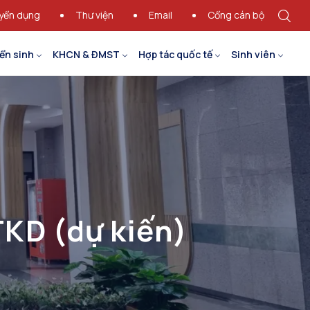
yển dụng
Thư viện
Email
Cổng cán bộ
ển sinh
KHCN & ĐMST
Hợp tác quốc tế
Sinh viên
TKD (dự kiến)