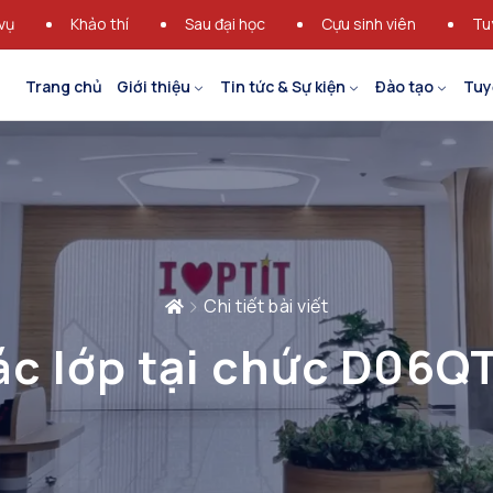
vụ
Khảo thí
Sau đại học
Cựu sinh viên
Tu
Trang chủ
Giới thiệu
Tin tức & Sự kiện
Đào tạo
Tuy
Chi tiết bài viết
 các lớp tại chức D06Q