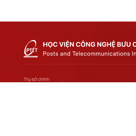
Trụ sở chính
Số 122 Hoàng Quốc Việt, phường Nghĩa Đô, thành
phố Hà Nội.
Cơ sở đào tạo tại Hà Nội
Số 96A Trần Phú, phường Hà Đông, thành phố Hà
Nội.
Đường dẫn liên kết