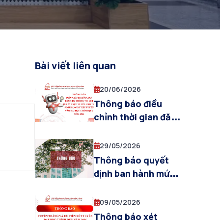
Bài viết liên quan
20/06/2026
Thông báo điều
chỉnh thời gian đăng
ký thông tin xét
tuyển trực tuyến
29/05/2026
cho thí sinh đăng ký
Thông báo quyết
xét tuyển vào Đại
định ban hành mức
học chính quy năm
thu học phí năm học
2026
2026-2027
09/05/2026
Thông báo xét