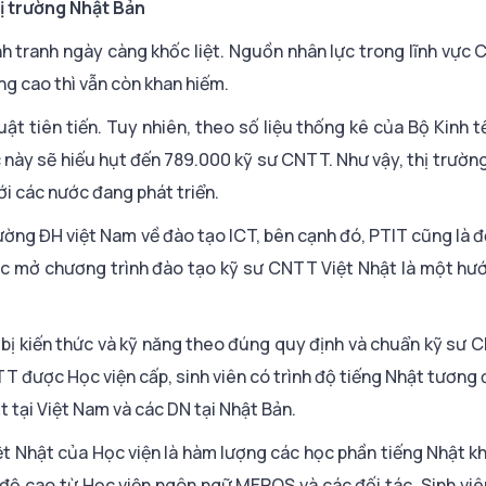
ị trường Nhật Bản
h tranh ngày càng khốc liệt. Nguồn nhân lực trong lĩnh vự
g cao thì vẫn còn khan hiếm.
uật tiên tiến. Tuy nhiên, theo số liệu thống kê của Bộ Kinh 
này sẽ hiếu hụt đến 789.000 kỹ sư CNTT. Như vậy, thị trườn
i các nước đang phát triển.
ờng ĐH việt Nam về đào tạo ICT, bên cạnh đó, PTIT cũng là đ
ệc mở chương trình đào tạo kỹ sư CNTT Việt Nhật là một hư
g bị kiến thức và kỹ năng theo đúng quy định và chuẩn kỹ sư
TT được Học viện cấp, sinh viên có trình độ tiếng Nhật tương
t tại Việt Nam và các DN tại Nhật Bản.
t Nhật của Học viện là hàm lượng các học phần tiếng Nhật kh
nh độ cao từ Học viện ngôn ngữ MEROS và các đối tác. Sinh vi