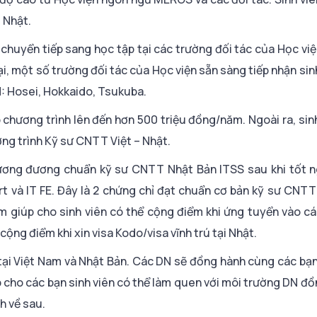
 Nhật.
ể chuyển tiếp sang học tập tại các trường đối tác của Học vi
ại, một số trường đối tác của Học viện sẵn sàng tiếp nhận sin
H: Hosei, Hokkaido, Tsukuba.
 chương trình lên đến hơn 500 triệu đồng/năm. Ngoài ra, sin
ng trình Kỹ sư CNTT Việt – Nhật.
 tương đương chuẩn kỹ sư CNTT Nhật Bản ITSS sau khi tốt 
rt và IT FE. Đây là 2 chứng chỉ đạt chuẩn cơ bản kỹ sư CNT
ểm giúp cho sinh viên có thể cộng điểm khi ứng tuyển vào c
ng điểm khi xin visa Kodo/visa vĩnh trú tại Nhật.
tại Việt Nam và Nhật Bản. Các DN sẽ đồng hành cùng các bạn
p cho các bạn sinh viên có thể làm quen với môi trường DN đồ
h về sau.