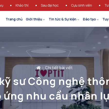
vụ
Khảo thí
Sau đại học
Cựu sinh viên
Tu
Trang chủ
Giới thiệu
Tin tức & Sự kiện
Đào tạo
Tuy
Chi tiết bài viết
kỹ sư Công nghệ thông
p ứng nhu cầu nhân l