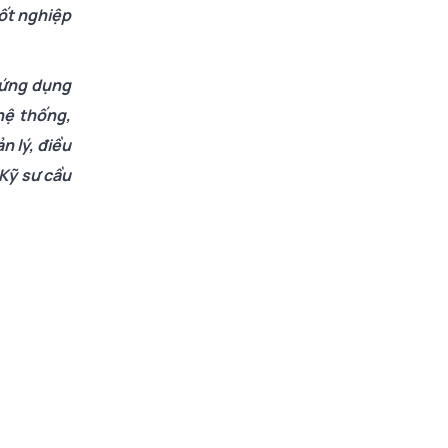
tốt nghiệp
, ứng dụng
hệ thống,
n lý, điều
 Kỹ sư cầu