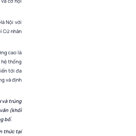
 và cơ hội
à Nội với
ới Cử nhân
ng cao là
à hệ thống
iến tới đa
ng và định
 và trúng
 văn (khối
g bố.
n thức tại