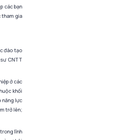
úp các bạn
c tham gia
ệc đào tạo
kỹ sư CNTT
hiệp ở các
thuộc khối
ó năng lực
m trở lên;
trong lĩnh