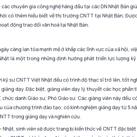
 các chuyên gia công nghệ hàng đầu tại các DN Nhật Bản gi
hời có thêm hiểu biết về thị trường CNTT tại Nhật Bản; Đượ
oạt động trao đổi văn hoá tại Nhật Bản.
gày càng lan tỏa mạnh mẽ ở khắp các lĩnh vực của xã hội, vi
Nhật là một trong những định hướng phát triển lực lượng 
 kỹ sư CNTT Việt Nhật đều có trình độ thạc sĩ trở lên, tốt ng
giảng dạy. Đặc biệt, giảng viên dạy lý thuyết các học phần 
ĩ, chức danh Giáo sư, Phó Giáo sư. Các giảng viên này đều c
của chương trình đào tạo; có kinh nghiệm giảng dạy từ 5 nă
CNTT trong giảng dạy và nghiên cứu.
Nhật, sinh viên sẽ được trang bị kiến thức về CNTT đặc biệt 