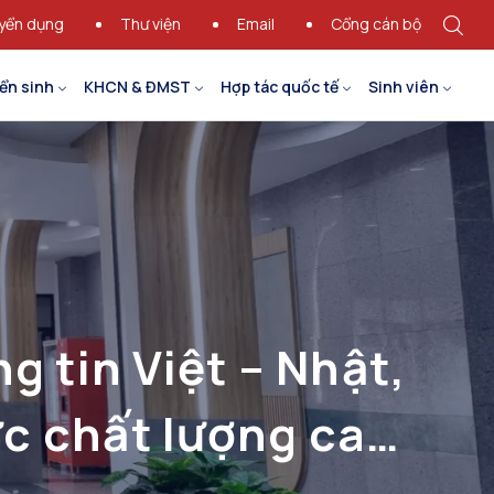
yển dụng
Thư viện
Email
Cổng cán bộ
ển sinh
KHCN & ĐMST
Hợp tác quốc tế
Sinh viên
 tin Việt – Nhật,
ực chất lượng cao