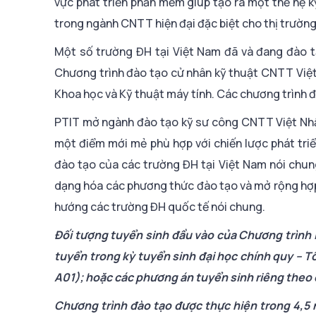
vực phát triển phần mềm giúp tạo ra một thế hệ 
trong ngành CNTT hiện đại đặc biệt cho thị trường 
Một số trường ĐH tại Việt Nam đã và đang đào t
Chương trình đào tạo cử nhân kỹ thuật CNTT Việt
Khoa học và Kỹ thuật máy tính. Các chương trình 
PTIT mở ngành đào tạo kỹ sư công CNTT Việt Nhậ
một điểm mới mẻ phù hợp với chiến lược phát triể
đào tạo của các trường ĐH tại Việt Nam nói chung.
dạng hóa các phương thức đào tạo và mở rộng hợp t
hướng các trường ĐH quốc tế nói chung.
Đối tượng tuyển sinh đầu vào của Chương trình 
tuyển trong kỳ tuyển sinh đại học chính quy – T
A01); hoặc các phương án tuyển sinh riêng theo
Chương trình đào tạo được thực hiện trong 4,5 n