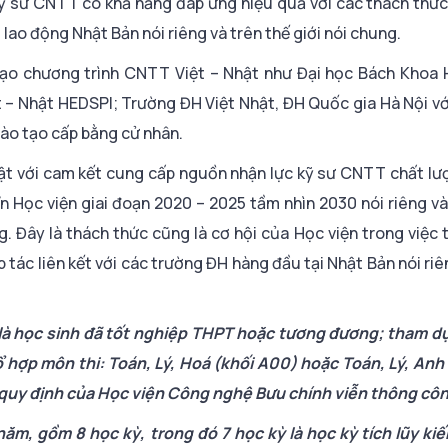
kỹ sư CNTT có khả năng đáp ứng hiệu quả với các thách thức
lao động Nhật Bản nói riêng và trên thế giới nói chung.
ạo chương trình CNTT Việt – Nhật như Đại học Bách Khoa H
 – Nhật HEDSPI; Trường ĐH Việt Nhật, ĐH Quốc gia Hà Nội v
đào tạo cấp bằng cử nhân.
t với cam kết cung cấp nguồn nhận lực kỹ sư CNTT chất lượ
n Học viện giai đoạn 2020 – 2025 tầm nhìn 2030 nói riêng v
 Đây là thách thức cũng là cơ hội của Học viện trong việc t
ác liên kết với các trường ĐH hàng đầu tại Nhật Bản nói riê
là học sinh đã tốt nghiệp THPT hoặc tương đương; tham dự
ổ hợp môn thi: Toán, Lý, Hoá (khối A00) hoặc Toán, Lý, Anh
 quy định của Học viện Công nghệ Bưu chính viễn thông côn
ăm, gồm 8 học kỳ, trong đó 7 học kỳ là học kỳ tích lũy kiế