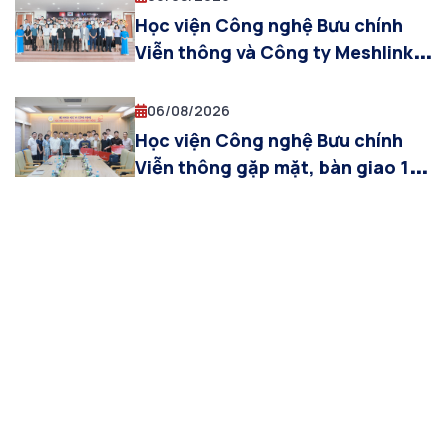
Học viện Công nghệ Bưu chính
Viễn thông và Công ty Meshlink
(Hàn Quốc) thúc đẩy hợp tác ứng
dụng XR và AI trong đào tạo công
06/08/2026
nghệ bán dẫn
Học viện Công nghệ Bưu chính
Viễn thông gặp mặt, bàn giao 10
cựu sinh viên tham gia khóa đào
tạo sĩ quan dự bị năm 2026