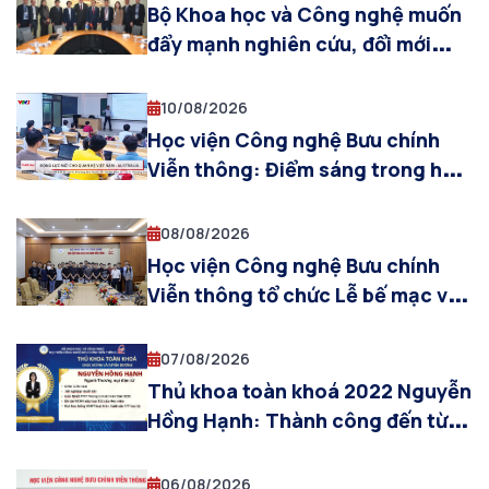
Bộ Khoa học và Công nghệ muốn
đẩy mạnh nghiên cứu, đổi mới
sáng tạo với Australia
10/08/2026
Học viện Công nghệ Bưu chính
Viễn thông: Điểm sáng trong hợp
tác công nghệ chiến lược Việt
Nam – Australia
08/08/2026
Học viện Công nghệ Bưu chính
Viễn thông tổ chức Lễ bế mạc và
trao chứng nhận hoàn thành
Chương trình Thực tập SIT – PTIT
07/08/2026
2026
Thủ khoa toàn khoá 2022 Nguyễn
Hồng Hạnh: Thành công đến từ
những ngày không ngừng cố
gắng
06/08/2026