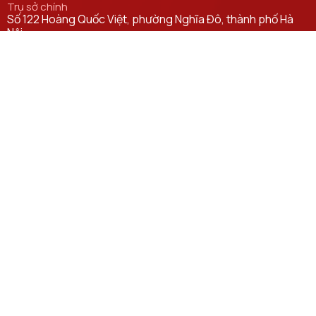
Trụ sở chính
Số 122 Hoàng Quốc Việt, phường Nghĩa Đô, thành phố Hà
Nội.
Học viện cơ sở tại TP. Hồ Chí Minh
Số 11 Nguyễn Đình Chiểu, phường Sài Gòn, Thành phố Hồ
Chí Minh.
Email
ctsv@ptit.edu.vn
Cơ sở đào tạo tại Hà Nội
Số 96A Trần Phú, phường Hà Đông, thành phố Hà Nội.
Cơ sở đào tạo tại TP Hồ Chí Minh
Số 97 Man Thiện, phường Tăng Nhơn Phú, thành phố Hồ Chí
Minh.
Đường dẫn liên kết