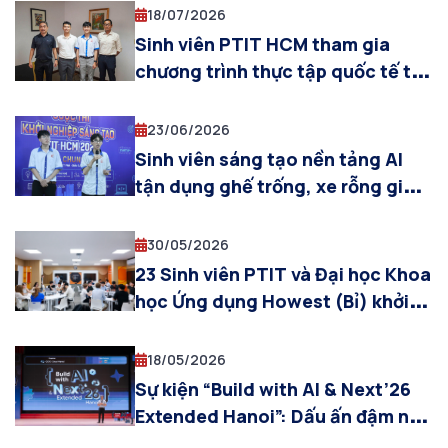
18/07/2026
Sinh viên PTIT HCM tham gia
chương trình thực tập quốc tế tại
Đại học King Mongkut’s North
Bangkok (KMUTNB), Thái Lan
23/06/2026
Sinh viên sáng tạo nền tảng AI
tận dụng ghế trống, xe rỗng giảm
chi phí vận tải
30/05/2026
23 Sinh viên PTIT và Đại học Khoa
học Ứng dụng Howest (Bỉ) khởi
động chương trình Dự án doanh
nghiệp 2026
18/05/2026
Sự kiện “Build with AI & Next’26
Extended Hanoi”: Dấu ấn đậm nét
của Học viện Công nghệ Bưu