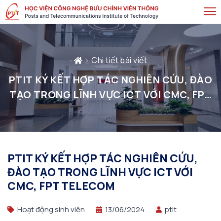
Chi tiết bài viết
PTIT KÝ KẾT HỢP TÁC NGHIÊN CỨU, ĐÀO
TẠO TRONG LĨNH VỰC ICT VỚI CMC, FPT
TELECOM
PTIT KÝ KẾT HỢP TÁC NGHIÊN CỨU,
ĐÀO TẠO TRONG LĨNH VỰC ICT VỚI
CMC, FPT TELECOM
Hoạt động sinh viên
13/06/2024
ptit