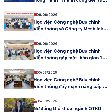
Hồng Hạnh: Thành công đến từ
những ngày không ngừng cố
gắng
06/08/2026
Học viện Công nghệ Bưu chính
Viễn thông và Công ty Meshlink
(Hàn Quốc) thúc đẩy hợp tác ứng
dụng XR và AI trong đào tạo công
06/08/2026
nghệ bán dẫn
Học viện Công nghệ Bưu chính
Viễn thông gặp mặt, bàn giao 10
cựu sinh viên tham gia khóa đào
tạo sĩ quan dự bị năm 2026
05/08/2026
Học viện Công nghệ Bưu chính
Viễn thông đẩy mạnh nâng cấp cơ
sở vật chất, sẵn sàng cho năm
học 2026–2027
05/08/2026
Nữ đồng thủ khoa ngành QTKD