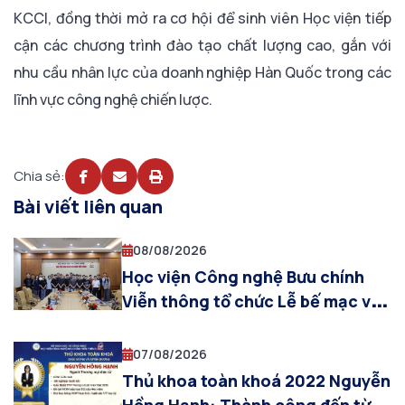
KCCI, đồng thời mở ra cơ hội để sinh viên Học viện tiếp
cận các chương trình đào tạo chất lượng cao, gắn với
nhu cầu nhân lực của doanh nghiệp Hàn Quốc trong các
lĩnh vực công nghệ chiến lược.
Chia sẻ:
Bài viết liên quan
08/08/2026
Học viện Công nghệ Bưu chính
Viễn thông tổ chức Lễ bế mạc và
trao chứng nhận hoàn thành
Chương trình Thực tập SIT – PTIT
07/08/2026
2026
Thủ khoa toàn khoá 2022 Nguyễn