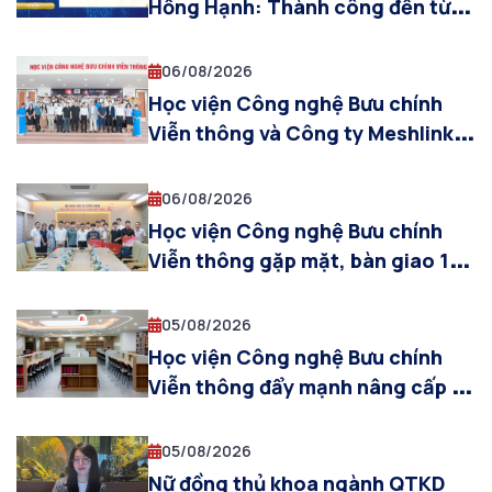
Hồng Hạnh: Thành công đến từ
những ngày không ngừng cố
gắng
06/08/2026
Học viện Công nghệ Bưu chính
Viễn thông và Công ty Meshlink
(Hàn Quốc) thúc đẩy hợp tác ứng
dụng XR và AI trong đào tạo công
06/08/2026
nghệ bán dẫn
Học viện Công nghệ Bưu chính
Viễn thông gặp mặt, bàn giao 10
cựu sinh viên tham gia khóa đào
tạo sĩ quan dự bị năm 2026
05/08/2026
Học viện Công nghệ Bưu chính
Viễn thông đẩy mạnh nâng cấp cơ
sở vật chất, sẵn sàng cho năm
học 2026–2027
05/08/2026
Nữ đồng thủ khoa ngành QTKD