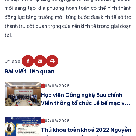
mới sáng tạo, địa phương hoàn toàn có thể hình thành
động lực tăng trưởng mới, từng bước đưa kinh tế số trở
thành trụ cột quan trọng của nền kinh tế trong giai đoạn
tới.
Chia sẻ:
Bài viết liên quan
08/08/2026
Học viện Công nghệ Bưu chính
Viễn thông tổ chức Lễ bế mạc và
trao chứng nhận hoàn thành
Chương trình Thực tập SIT – PTIT
07/08/2026
2026
Thủ khoa toàn khoá 2022 Nguyễn