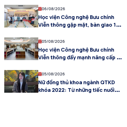
dụng XR và AI trong đào tạo công
06/08/2026
nghệ bán dẫn
Học viện Công nghệ Bưu chính
Viễn thông gặp mặt, bàn giao 10
cựu sinh viên tham gia khóa đào
tạo sĩ quan dự bị năm 2026
05/08/2026
Học viện Công nghệ Bưu chính
Viễn thông đẩy mạnh nâng cấp cơ
sở vật chất, sẵn sàng cho năm
học 2026–2027
05/08/2026
Nữ đồng thủ khoa ngành QTKD
khóa 2022: Từ những tiếc nuối
ban đầu đến hành trình tỏa sáng