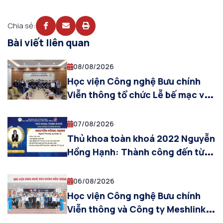
Chia sẻ:
Bài viết liên quan
08/08/2026
Học viện Công nghệ Bưu chính
Viễn thông tổ chức Lễ bế mạc và
trao chứng nhận hoàn thành
Chương trình Thực tập SIT – PTIT
07/08/2026
2026
Thủ khoa toàn khoá 2022 Nguyễn
Hồng Hạnh: Thành công đến từ
những ngày không ngừng cố
gắng
06/08/2026
Học viện Công nghệ Bưu chính
Viễn thông và Công ty Meshlink
(Hàn Quốc) thúc đẩy hợp tác ứng