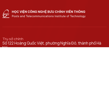
Trụ sở chính
Số 122 Hoàng Quốc Việt, phường Nghĩa Đô, thành phố Hà
Nội.
Học viện cơ sở tại TP. Hồ Chí Minh
Số 11 Nguyễn Đình Chiểu, phường Sài Gòn, Thành phố Hồ
Chí Minh.
Email
ctsv@ptit.edu.vn
Cơ sở đào tạo tại Hà Nội
Số 96A Trần Phú, phường Hà Đông, thành phố Hà Nội.