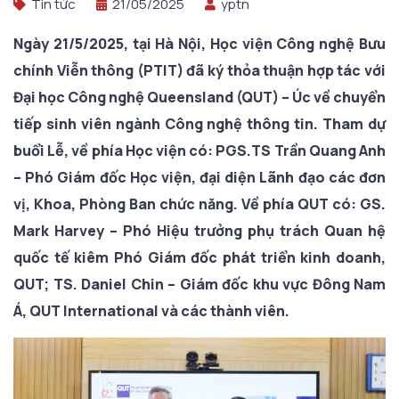
Tin tức
21/05/2025
yptn
N
gày 21/5/2025,
tại Hà Nội,
Học viện Công nghệ Bưu
chính Viễn thông (PTIT) đã ký
t
hỏa thuận hợp tác với
Đại học Công nghệ Queensland (QUT) – Úc
về chuyển
tiếp sinh viên ngành Công nghệ thông tin. Tham dự
buổi Lễ, về phía Học viện có
:
PGS.TS Trần Quang Anh
– Phó Giám đốc Học viện
, đại diện Lãnh đạo các đơn
vị, Khoa, Phòng Ban chức năng.
Về phía QUT
có:
GS.
Mark Harvey – Phó Hiệu trưởng phụ trách Quan hệ
quốc tế kiêm Phó Giám đốc phát triển kinh doanh,
QUT;
TS. Daniel Chin – Giám đốc khu vực Đông Nam
Á, QUT International
và các thành viên.