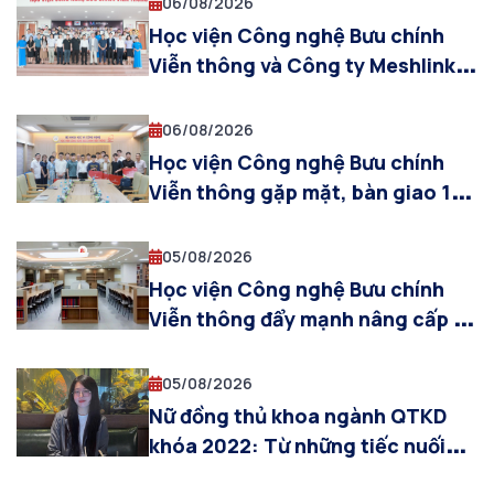
06/08/2026
Học viện Công nghệ Bưu chính
Viễn thông và Công ty Meshlink
(Hàn Quốc) thúc đẩy hợp tác ứng
dụng XR và AI trong đào tạo công
06/08/2026
nghệ bán dẫn
Học viện Công nghệ Bưu chính
Viễn thông gặp mặt, bàn giao 10
cựu sinh viên tham gia khóa đào
tạo sĩ quan dự bị năm 2026
05/08/2026
Học viện Công nghệ Bưu chính
Viễn thông đẩy mạnh nâng cấp cơ
sở vật chất, sẵn sàng cho năm
học 2026–2027
05/08/2026
Nữ đồng thủ khoa ngành QTKD
khóa 2022: Từ những tiếc nuối
ban đầu đến hành trình tỏa sáng