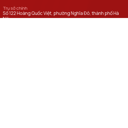
Trụ sở chính
Số 122 Hoàng Quốc Việt, phường Nghĩa Đô, thành phố Hà
Nội.
Học viện cơ sở tại TP. Hồ Chí Minh
Số 11 Nguyễn Đình Chiểu, phường Sài Gòn, Thành phố Hồ
Chí Minh.
Email
ctsv@ptit.edu.vn
Cơ sở đào tạo tại Hà Nội
Số 96A Trần Phú, phường Hà Đông, thành phố Hà Nội.
Cơ sở đào tạo tại TP Hồ Chí Minh
Số 97 Man Thiện, phường Tăng Nhơn Phú, thành phố Hồ Chí
Minh.
Đường dẫn liên kết