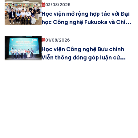
03/08/2026
Học viện mở rộng hợp tác với Đại
học Công nghệ Fukuoka và Chính
quyền thành phố Fukuoka trong
đào tạo, nghiên cứu và đổi mới
01/08/2026
sáng tạo
Học viện Công nghệ Bưu chính
Viễn thông đóng góp luận cứ
khoa học về đo lường kinh tế số
tại Hội nghị chuyên đề của Thành
phố Hồ Chí Minh