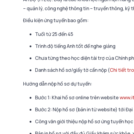
– quản lý, công nghệ thông tin – truyền thông, kỹ t
Điều kiện ứng tuyển bao gồm:
Tuổi từ 25 đến 45
Trình độ tiếng Anh tốt để nghe giảng
Chưa từng theo học diện tài trợ của Chính p
Danh sách hồ sơ/giấy tờ cần nộp (
Chi tiết tr
Hướng dẫn nộp hồ sơ dự tuyển:
Bước 1: Khai hồ sơ online trên website
www.it
Bước 2: Nộp hồ sơ (bản in từ website) tới Đạ
Công văn giới thiệu nộp hồ sơ ứng tuyển học
Bản in hồ sơ với đầy đủ Giấy khám sức khỏe, 