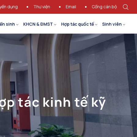
yển dụng
Thư viện
Email
Cổng cán bộ
ển sinh
KHCN & ĐMST
Hợp tác quốc tế
Sinh viên
ợp tác kinh tế kỹ