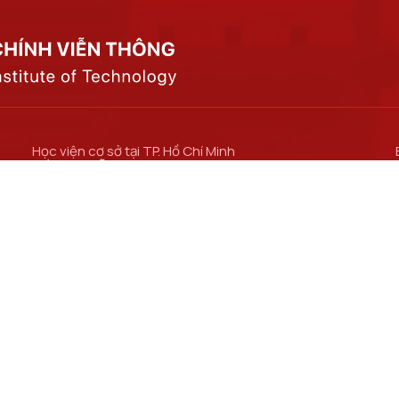
Học viện cơ sở tại TP. Hồ Chí Minh
Số 11 Nguyễn Đình Chiểu, phường Sài Gòn, Thành
phố Hồ Chí Minh.
Cơ sở đào tạo tại TP Hồ Chí Minh
Số 97 Man Thiện, phường Tăng Nhơn Phú, thành
phố Hồ Chí Minh.
Học viện Cơ sở TP. Hồ Chí Minh​
Trung tâm Đào tạo Bưu chính Viễn thông