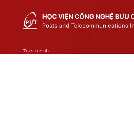
Trụ sở chính
Số 122 Hoàng Quốc Việt, phường Nghĩa Đô, thành
phố Hà Nội.
Cơ sở đào tạo tại Hà Nội
Số 96A Trần Phú, phường Hà Đông, thành phố Hà
Nội.
Đường dẫn liên kết
Bộ Khoa học và Công nghệ
Viện Khoa học Kỹ thuật Bưu điện