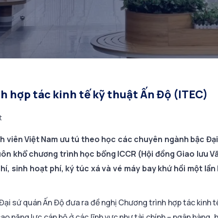
nh hợp tác kinh tế kỹ thuật Ấn Độ (ITEC)
t
h viên Việt Nam ưu tú theo học các chuyên ngành bậc Đạ
huôn khổ chương trình học bổng ICCR (Hội đồng Giao lưu V
hí, sinh hoạt phí, ký túc xá và vé máy bay khứ hồi một lầ
Đại sứ quán Ấn Độ đưa ra đề nghị Chương trình hợp tác kinh t
o năng lực cán bộ ở các lĩnh vực như tài chính – ngân hàng, 