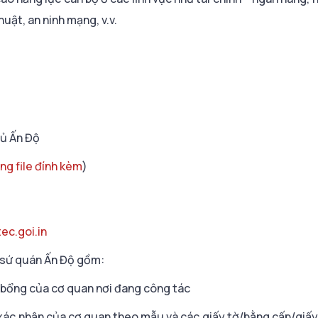
huật, an ninh mạng, v.v.
hủ Ấn Độ
ong file đính kèm
)
ec.goi.in
i sứ quán Ấn Độ gồm:
 bổng của cơ quan nơi đang công tác
xác nhận của cơ quan theo mẫu và các giấy tờ/bằng cấp/giấy 