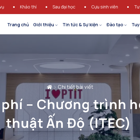
vụ
Khảo thí
Sau đại học
Cựu sinh viên
Tu
Trang chủ
Giới thiệu
Tin tức & Sự kiện
Đào tạo
Tuy
Chi tiết bài viết
 phí – Chương trình h
thuật Ấn Độ (ITEC)