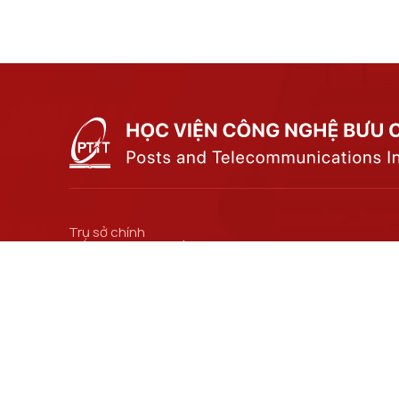
Trụ sở chính
Số 122 Hoàng Quốc Việt, phường Nghĩa Đô, thành
phố Hà Nội.
Cơ sở đào tạo tại Hà Nội
Số 96A Trần Phú, phường Hà Đông, thành phố Hà
Nội.
Đường dẫn liên kết