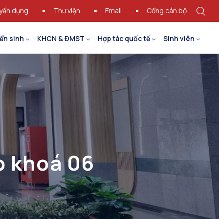
yển dụng
Thư viện
Email
Cổng cán bộ
ển sinh
KHCN & ĐMST
Hợp tác quốc tế
Sinh viên
ớp khoá 06