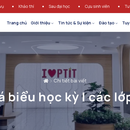
vụ
Khảo thí
Sau đại học
Cựu sinh viên
Tu
Trang chủ
Giới thiệu
Tin tức & Sự kiện
Đào tạo
Tuy
Chi tiết bài viết
 biểu học kỳ I các l