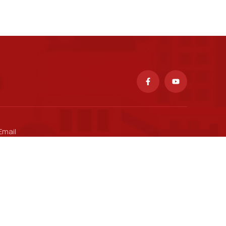
Email
ctsv@ptit.edu.vn