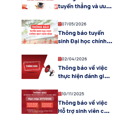
tuyển thẳng và ưu
tiên xét tuyển vào
Đại học hệ Chính
07/05/2026
quy năm 2026
Thông báo tuyển
sinh Đại học chính
quy năm 2026
02/04/2026
Thông báo về việc
thực hiện đánh giá
kết quả rèn luyện
sinh viên học kỳ I,
10/11/2025
năm học 2025-2026
Thông báo về việc
trên hệ thống PTIT
Hỗ trợ sinh viên chịu
S-Link
ảnh hưởng của bão,
lũ lụt (đợt 2)