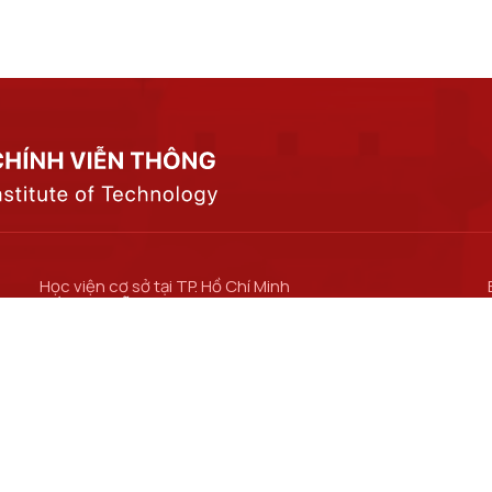
Học viện cơ sở tại TP. Hồ Chí Minh
Số 11 Nguyễn Đình Chiểu, phường Sài Gòn, Thành
phố Hồ Chí Minh.
Cơ sở đào tạo tại TP Hồ Chí Minh
Số 97 Man Thiện, phường Tăng Nhơn Phú, thành
phố Hồ Chí Minh.