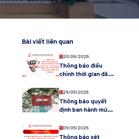
Bài viết liên quan
20/06/2026
Thông báo điều
chỉnh thời gian đăng
ký thông tin xét
tuyển trực tuyến
29/05/2026
cho thí sinh đăng ký
Thông báo quyết
xét tuyển vào Đại
định ban hành mức
học chính quy năm
thu học phí năm học
2026
2026-2027
09/05/2026
Thông báo xét