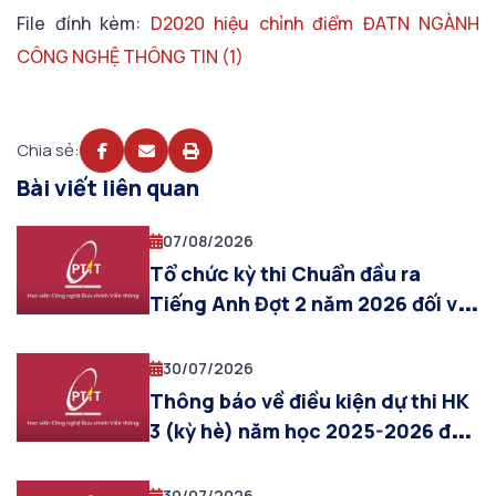
File đính kèm:
D2020 hiệu chỉnh điểm ĐATN NGÀNH
CÔNG NGHỆ THÔNG TIN (1)
Chia sẻ:
Bài viết liên quan
07/08/2026
Tổ chức kỳ thi Chuẩn đầu ra
Tiếng Anh Đợt 2 năm 2026 đối với
sinh viên đại học – Cơ sở đào tạo
Phía Bắc
30/07/2026
Thông báo về điều kiện dự thi HK
3 (kỳ hè) năm học 2025-2026 đối
với sinh viên chưa hoàn thành
nghĩa vụ học phí
30/07/2026