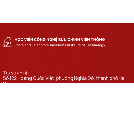
Trụ sở chính
Số 122 Hoàng Quốc Việt, phường Nghĩa Đô, thành phố Hà
Nội.
Học viện cơ sở tại TP. Hồ Chí Minh
Số 11 Nguyễn Đình Chiểu, phường Sài Gòn, Thành phố Hồ
Chí Minh.
Email
ctsv@ptit.edu.vn