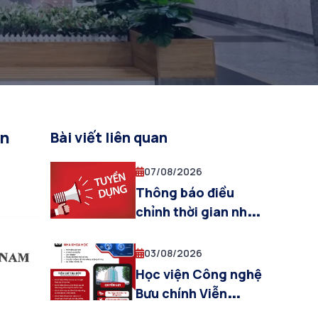
ện
Bài viết liên quan
07/08/2026
Thông báo điều
chỉnh thời gian nhận
hồ sơ dự tuyển viên
chức đợt 1 năm
03/08/2026
2026 của Học viện
Học viện Công nghệ
Công nghệ Bưu
Bưu chính Viễn
chính Viễn thông
thông thu hút 20