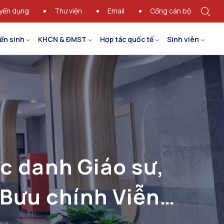
yển dụng
Thư viện
Email
Cổng cán bộ
ển sinh
KHCN & ĐMST
Hợp tác quốc tế
Sinh viên
c danh Giáo sư,
 Bưu chính Viễn