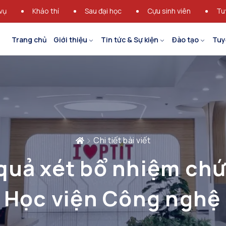
vụ
Khảo thí
Sau đại học
Cựu sinh viên
Tu
Trang chủ
Giới thiệu
Tin tức & Sự kiện
Đào tạo
Tuy
Chi tiết bài viết
quả xét bổ nhiệm chứ
i Học viện Công nghệ