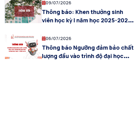
giáo sư tại Học viện Công nghệ
09/07/2026
Bưu chính Viễn thông năm 2026
Thông báo: Khen thưởng sinh
viên học kỳ I năm học 2025-2026
(Cơ sở đào tạo Hà Nội)
06/07/2026
Thông báo Ngưỡng đảm bảo chất
lượng đầu vào trình độ đại học
chính quy đợt 1 năm 2026