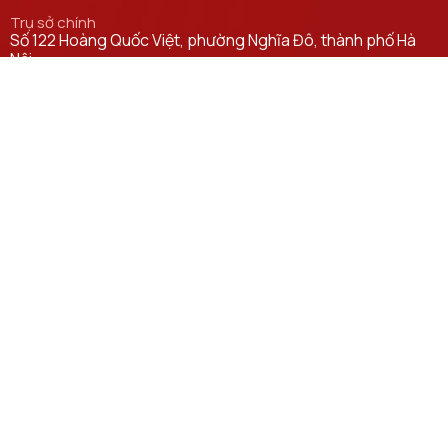
Trụ sở chính
Số 122 Hoàng Quốc Việt, phường Nghĩa Đô, thành phố Hà
Nội.
Học viện cơ sở tại TP. Hồ Chí Minh
Số 11 Nguyễn Đình Chiểu, phường Sài Gòn, Thành phố Hồ
Chí Minh.
Email
ctsv@ptit.edu.vn
Cơ sở đào tạo tại Hà Nội
Số 96A Trần Phú, phường Hà Đông, thành phố Hà Nội.
Cơ sở đào tạo tại TP Hồ Chí Minh
Số 97 Man Thiện, phường Tăng Nhơn Phú, thành phố Hồ Chí
Minh.
Đường dẫn liên kết