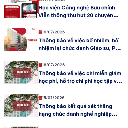
Học viện Công nghệ Bưu chính
Viễn thông thu hút 20 chuyên
gia, nhà khoa học hàng đầu trong
các lĩnh vực công nghệ mũi nhọn
16/07/2026
Thông báo về việc bổ nhiệm, bổ
nhiệm lại chức danh Giáo sư, Phó
giáo sư
16/07/2026
Thông báo về việc chi miễn giảm
học phí, hỗ trợ chi phí học tập và
cấp bù học phí học kỳ 2 năm học
2025-2026 cho sinh viên hệ đại
15/07/2026
học chính quy của Học viện
Thông báo kết quả xét thăng
hạng chức danh nghề nghiệp
giảng viên cao cấp đối với Phó