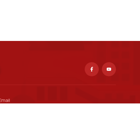
Email
ctsv@ptit.edu.vn