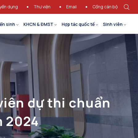
yển dụng
Thư viện
Email
Cổng cán bộ
ển sinh
KHCN & ĐMST
Hợp tác quốc tế
Sinh viên
viên dự thi chuẩn
m 2024