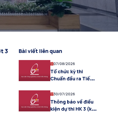
t 3
Bài viết liên quan
07/08/2026
Tổ chức kỳ thi
Chuẩn đầu ra Tiếng
Anh Đợt 2 năm 2026
đối với sinh viên đại
30/07/2026
học – Cơ sở đào tạo
Thông báo về điều
Phía Bắc
kiện dự thi HK 3 (kỳ
hè) năm học 2025-