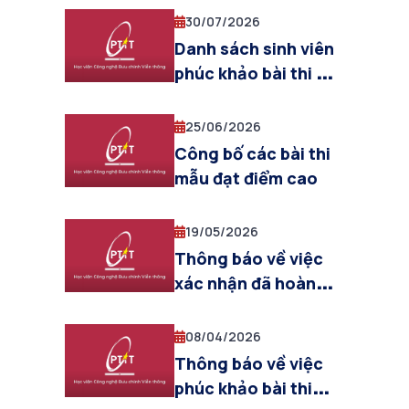
2026 đối với sinh
30/07/2026
viên chưa hoàn
Danh sách sinh viên
thành nghĩa vụ học
phúc khảo bài thi HK
phí
2 năm học 2025 –
2026
25/06/2026
Công bố các bài thi
mẫu đạt điểm cao
19/05/2026
Thông báo về việc
xác nhận đã hoàn
thành nghĩa vụ học
phí trước khi vào
08/04/2026
phòng thi
Thông báo về việc
phúc khảo bài thi