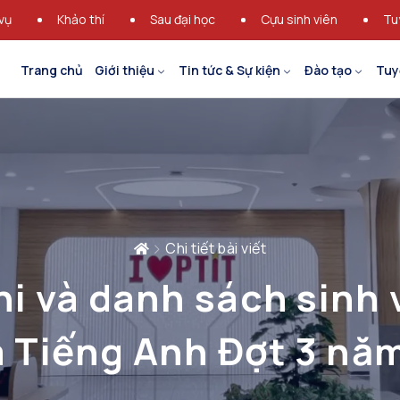
vụ
Khảo thí
Sau đại học
Cựu sinh viên
Tu
Trang chủ
Giới thiệu
Tin tức & Sự kiện
Đào tạo
Tuy
Chi tiết bài viết
hi và danh sách sinh 
a Tiếng Anh Đợt 3 nă