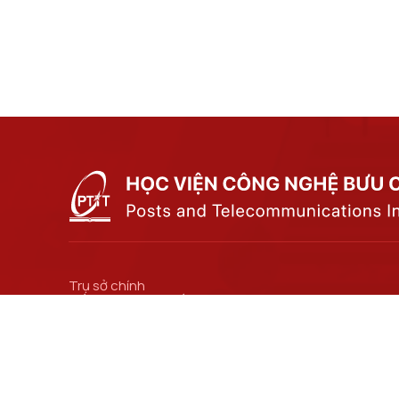
Trụ sở chính
Số 122 Hoàng Quốc Việt, phường Nghĩa Đô, thành
phố Hà Nội.
Cơ sở đào tạo tại Hà Nội
Số 96A Trần Phú, phường Hà Đông, thành phố Hà
Nội.