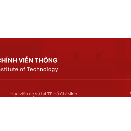
Học viện cơ sở tại TP. Hồ Chí Minh
Số 11 Nguyễn Đình Chiểu, phường Sài Gòn, Thành
phố Hồ Chí Minh.
Cơ sở đào tạo tại TP Hồ Chí Minh
Số 97 Man Thiện, phường Tăng Nhơn Phú, thành
phố Hồ Chí Minh.