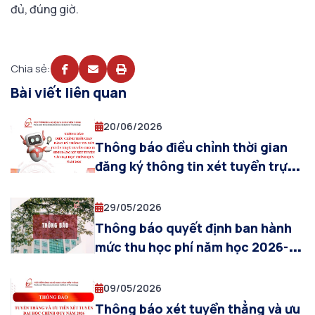
đủ, đúng giờ.
Chia sẻ:
Bài viết liên quan
20/06/2026
Thông báo điều chỉnh thời gian
đăng ký thông tin xét tuyển trực
tuyến cho thí sinh đăng ký xét
tuyển vào Đại học chính quy năm
29/05/2026
2026
Thông báo quyết định ban hành
mức thu học phí năm học 2026-
2027
09/05/2026
Thông báo xét tuyển thẳng và ưu