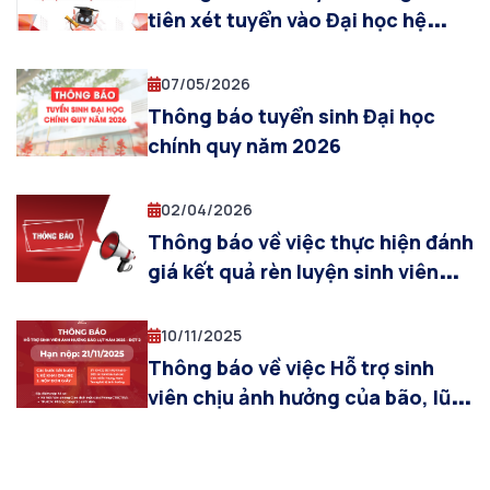
tiên xét tuyển vào Đại học hệ
Chính quy năm 2026
07/05/2026
Thông báo tuyển sinh Đại học
chính quy năm 2026
02/04/2026
Thông báo về việc thực hiện đánh
giá kết quả rèn luyện sinh viên
học kỳ I, năm học 2025-2026 trên
hệ thống PTIT S-Link
10/11/2025
Thông báo về việc Hỗ trợ sinh
viên chịu ảnh hưởng của bão, lũ
lụt (đợt 2)