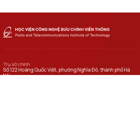
Trụ sở chính
Số 122 Hoàng Quốc Việt, phường Nghĩa Đô, thành phố Hà
Nội.
Học viện cơ sở tại TP. Hồ Chí Minh
Số 11 Nguyễn Đình Chiểu, phường Sài Gòn, Thành phố Hồ
Chí Minh.
Email
ctsv@ptit.edu.vn
Cơ sở đào tạo tại Hà Nội