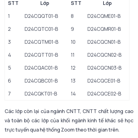
STT
Lớp
STT
Lớp
1
D24CQQT01-B
8
D24CQME01-B
2
D24CQTC01-B
9
D24CQMR01-B
3
D24CQTM01-B
10
D24CQCN01-B
4
D24CQTT01-B
11
D24CQCN02-B
5
D24CQAC01-B
12
D24CQCN03-B
6
D24CQBC01-B
13
D24CQCE01-B
7
D24CQKT01-B
14
D24CQCE02-B
Các lớp còn lại của ngành CNTT, CNTT chất lượng cao
và toàn bộ các lớp của khối ngành kinh tế khác sẽ học
trực tuyến qua hệ thống Zoom theo thời gian trên.