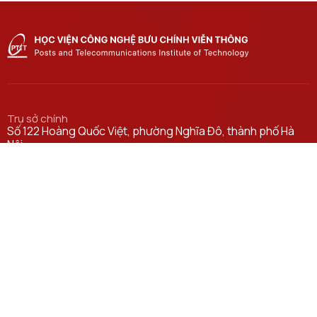
Trụ sở chính
Số 122 Hoàng Quốc Việt, phường Nghĩa Đô, thành phố Hà
Nội.
Học viện cơ sở tại TP. Hồ Chí Minh
Số 11 Nguyễn Đình Chiểu, phường Sài Gòn, Thành phố Hồ
Chí Minh.
Email
ctsv@ptit.edu.vn
Cơ sở đào tạo tại Hà Nội
Số 96A Trần Phú, phường Hà Đông, thành phố Hà Nội.