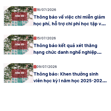
giáo sư
16/07/2026
Thông báo về việc chi miễn giảm
học phí, hỗ trợ chi phí học tập và
cấp bù học phí học kỳ 2 năm học
2025-2026 cho sinh viên hệ đại
15/07/2026
học chính quy của Học viện
Thông báo kết quả xét thăng
hạng chức danh nghề nghiệp
giảng viên cao cấp đối với Phó
giáo sư tại Học viện Công nghệ
09/07/2026
Bưu chính Viễn thông năm 2026
Thông báo: Khen thưởng sinh
viên học kỳ I năm học 2025-2026
(Cơ sở đào tạo Hà Nội)