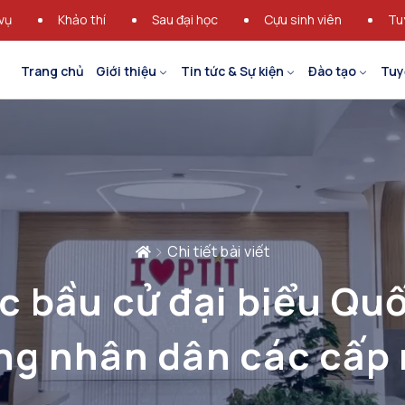
vụ
Khảo thí
Sau đại học
Cựu sinh viên
Tu
Trang chủ
Giới thiệu
Tin tức & Sự kiện
Đào tạo
Tuy
Chi tiết bài viết
c bầu cử đại biểu Quố
ồng nhân dân các cấp