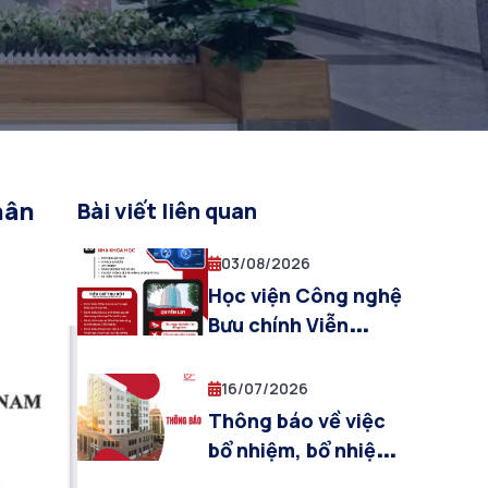
hân
Bài viết liên quan
03/08/2026
Học viện Công nghệ
Bưu chính Viễn
thông thu hút 20
chuyên gia, nhà
16/07/2026
khoa học hàng đầu
Thông báo về việc
trong các lĩnh vực
bổ nhiệm, bổ nhiệm
công nghệ mũi nhọn
lại chức danh Giáo