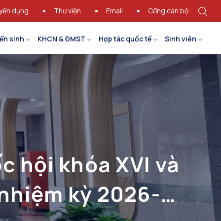
yển dụng
Thư viện
Email
Cổng cán bộ
ển sinh
KHCN & ĐMST
Hợp tác quốc tế
Sinh viên
c hội khóa XVI và
 nhiệm kỳ 2026-