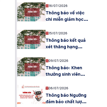
sư, Phó giáo sư
16/07/2026
Thông báo về việc
chi miễn giảm học
phí, hỗ trợ chi phí
học tập và cấp bù
15/07/2026
học phí học kỳ 2
Thông báo kết quả
năm học 2025-2026
xét thăng hạng
cho sinh viên hệ đại
chức danh nghề
học chính quy của
nghiệp giảng viên
09/07/2026
Học viện
cao cấp đối với Phó
Thông báo: Khen
giáo sư tại Học viện
thưởng sinh viên
Công nghệ Bưu
học kỳ I năm học
chính Viễn thông
2025-2026 (Cơ sở
06/07/2026
năm 2026
đào tạo Hà Nội)
Thông báo Ngưỡng
đảm bảo chất lượng