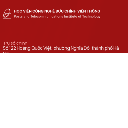
Trụ sở chính
Số 122 Hoàng Quốc Việt, phường Nghĩa Đô, thành phố Hà
Nội.
Học viện cơ sở tại TP. Hồ Chí Minh
Số 11 Nguyễn Đình Chiểu, phường Sài Gòn, Thành phố Hồ
Chí Minh.
Email
ctsv@ptit.edu.vn
Cơ sở đào tạo tại Hà Nội
Số 96A Trần Phú, phường Hà Đông, thành phố Hà Nội.