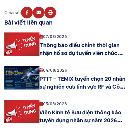
Chia sẻ:
Bài viết liên quan
07/08/2026
Thông báo điều chỉnh thời gian
nhận hồ sơ dự tuyển viên chức
đợt 1 năm 2026 của Học viện
Công nghệ Bưu chính Viễn thông
04/08/2026
PTIT – TEMIX tuyển chọn 20 nhân
sự nghiên cứu lĩnh vực RF và Công
nghệ Không gian
03/08/2026
Viện Kinh tế Bưu điện thông báo
tuyển dụng nhân sự năm 2026
(Đợt 1)