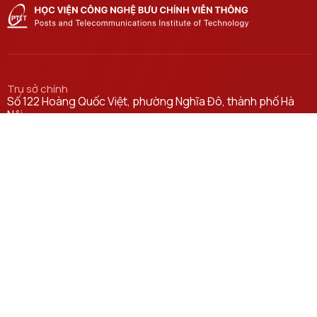
Trụ sở chính
Số 122 Hoàng Quốc Việt, phường Nghĩa Đô, thành phố Hà
Nội.
Học viện cơ sở tại TP. Hồ Chí Minh
Số 11 Nguyễn Đình Chiểu, phường Sài Gòn, Thành phố Hồ
Chí Minh.
Email
ctsv@ptit.edu.vn
Cơ sở đào tạo tại Hà Nội
Số 96A Trần Phú, phường Hà Đông, thành phố Hà Nội.
Cơ sở đào tạo tại TP Hồ Chí Minh