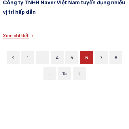
Công ty TNHH Naver Việt Nam tuyển dụng nhiều
vị trí hấp dẫn
Xem chi tiết
1
…
4
5
6
7
8
…
15