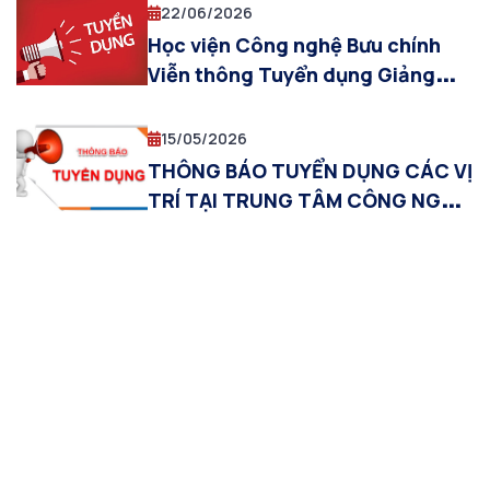
22/06/2026
Học viện Công nghệ Bưu chính
Viễn thông Tuyển dụng Giảng
viên cơ hữu làm việc tại Hà Nội
năm 2026
15/05/2026
THÔNG BÁO TUYỂN DỤNG CÁC VỊ
TRÍ TẠI TRUNG TÂM CÔNG NGHỆ
THÔNG TIN VDB