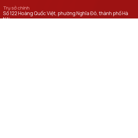
Trụ sở chính
Số 122 Hoàng Quốc Việt, phường Nghĩa Đô, thành phố Hà
Nội.
Học viện cơ sở tại TP. Hồ Chí Minh
Số 11 Nguyễn Đình Chiểu, phường Sài Gòn, Thành phố Hồ
Chí Minh.
Email
ctsv@ptit.edu.vn
Cơ sở đào tạo tại Hà Nội
Số 96A Trần Phú, phường Hà Đông, thành phố Hà Nội.
Cơ sở đào tạo tại TP Hồ Chí Minh
Số 97 Man Thiện, phường Tăng Nhơn Phú, thành phố Hồ Chí
Minh.
Đường dẫn liên kết