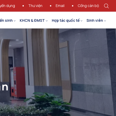
yển dụng
Thư viện
Email
Cổng cán bộ
ển sinh
KHCN & ĐMST
Hợp tác quốc tế
Sinh viên
án