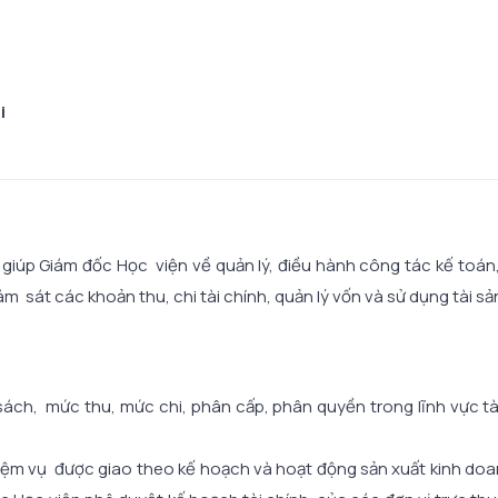
i
iúp Giám đốc Học viện về quản lý, điều hành công tác kế toán,
iám sát các khoản thu, chi tài chính, quản lý vốn và sử dụng tài s
ách, mức thu, mức chi, phân cấp, phân quyền trong lĩnh vực tài
iệm vụ được giao theo kế hoạch và hoạt động sản xuất kinh doa