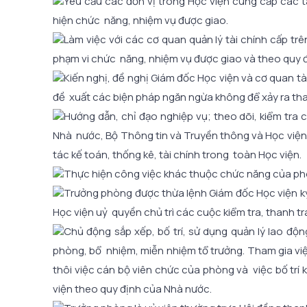
Yêu cầu các đơn vị trong Học viện cung cấp các tà
hiện chức năng, nhiệm vụ được giao.
Làm việc với các cơ quan quản lý tài chính cấp t
phạm vi chức năng, nhiệm vụ được giao và theo quy 
Kiến nghị, đề nghị Giám đốc Học viện và cơ quan tài
đề xuất các biện pháp ngăn ngừa không để xảy ra tham
Hướng dẫn, chỉ đạo nghiệp vụ; theo dõi, kiểm tra 
Nhà nước, Bộ Thông tin và Truyền thông và Học việ
tác kế toán, thống kê, tài chính trong toàn Học viện.
Thực hiện công việc khác thuộc chức năng của ph
Trưởng phòng được thừa lệnh Giám đốc Học viện ký
Học viện uỷ quyền chủ trì các cuộc kiểm tra, thanh tra
Chủ động sắp xếp, bố trí, sử dụng quản lý lao độn
phòng, bổ nhiệm, miễn nhiệm tổ trưởng. Tham gia việ
thôi việc cán bộ viên chức của phòng và việc bố trí 
viện theo quy định của Nhà nước.