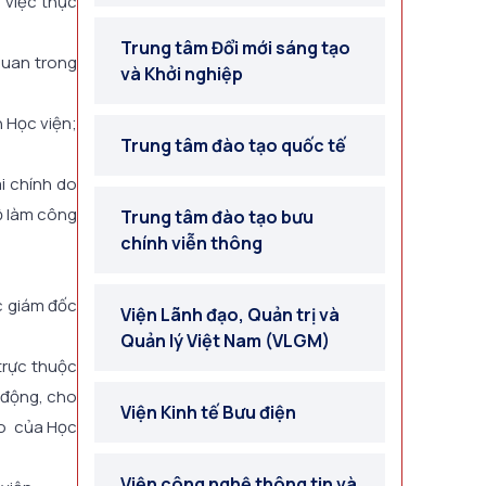
 việc thực
Trung tâm Đổi mới sáng tạo
quan trong
và Khởi nghiệp
n Học viện;
Trung tâm đào tạo quốc tế
i chính do
ộ làm công
Trung tâm đào tạo bưu
chính viễn thông
c giám đốc
Viện Lãnh đạo, Quản trị và
Quản lý Việt Nam (VLGM)
trực thuộc
 động, cho
Viện Kinh tế Bưu điện
ho của Học
Viện công nghệ thông tin và