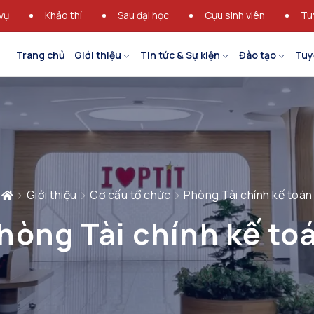
vụ
Khảo thí
Sau đại học
Cựu sinh viên
Tu
Trang chủ
Giới thiệu
Tin tức & Sự kiện
Đào tạo
Tuy
Giới thiệu
Cơ cấu tổ chức
Phòng Tài chính kế toán
hòng Tài chính kế to