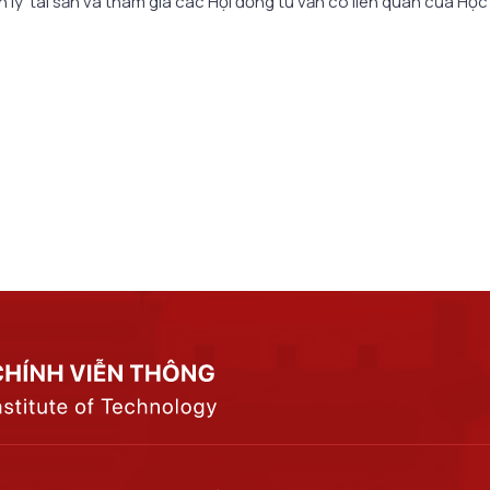
 lý tài sản và tham gia các Hội đồng tư vấn có liên quan của Học 