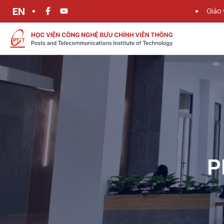
EN
Giáo 
P