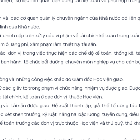
i liệu, số liệu liên quan đến công tác kế toán và phối hợp trong
rên và các cơ quan quản lý chuyên ngành của Nhà nước có liên 
định của Nhà nước.
 chính cấp trên xử lý các vi phạm về tài chính kế toán trong toà
 ô, lãng phí, xâm phạm làm thiệt hại tài sản.
các đơn vị trong việc thực hiện các chế độ kế toán, thống kê, tà
n ban hành, tổ chức bồi dưỡng chuyên môn nghiệp vụ cho cán b
òng và những công việc khác do Giám đốc Học viện giao.
 các giấy tờ trong phạm vi chức năng, nhiệm vụ được giao. Đượ
 tài chính, kế toán ở các đơn vị thuộc Học viện.
g và tài sản được giao. Đề xuất thành lập, giải thể tổ công tác 
c xét khen thưởng, kỷ luật, nâng hạ bậc lương, tuyển dụng, điều
kế toán trưởng các đơn vị trực thuộc Học viện và thủ quỹ, thủ k