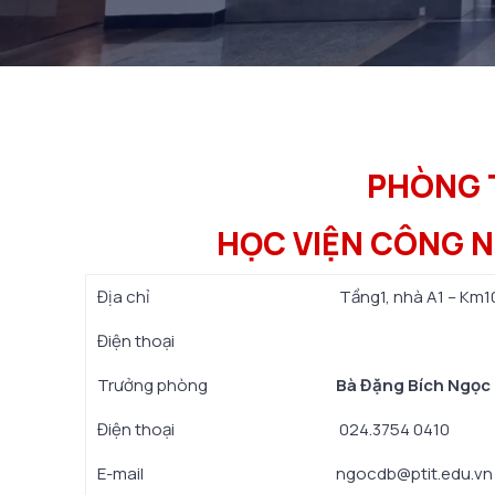
PHÒNG T
HỌC VIỆN CÔNG N
Địa chỉ
Tầng
1
, nhà A1 – Km1
Điện thoại
Trưởng phòng
Bà Đặng Bích Ngọc
Điện thoại
024.3754 0410
E-mail
ngocdb
@ptit.edu.vn