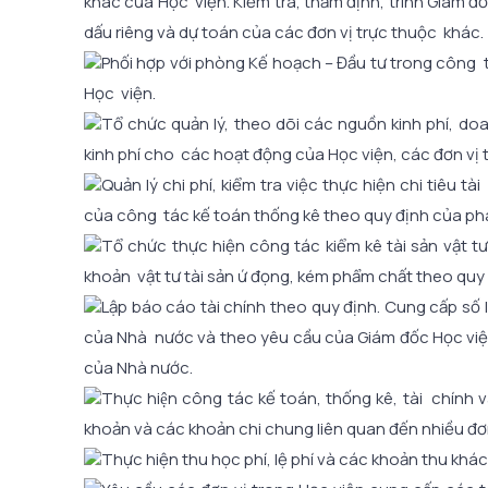
khác của Học viện. Kiểm tra, thẩm định, trình Giám đ
dấu riêng và dự toán của các đơn vị trực thuộc khác.
Phối hợp với phòng Kế hoạch – Đầu tư trong côn
Học viện.
Tổ chức quản lý, theo dõi các nguồn kinh phí, d
kinh phí cho các hoạt động của Học viện, các đơn vị 
Quản lý chi phí, kiểm tra việc thực hiện chi tiêu 
của công tác kế toán thống kê theo quy định của phá
Tổ chức thực hiện công tác kiểm kê tài sản vật tư
khoản vật tư tài sản ứ đọng, kém phẩm chất theo quy
Lập báo cáo tài chính theo quy định. Cung cấp số l
của Nhà nước và theo yêu cầu của Giám đốc Học viện. 
của Nhà nước.
Thực hiện công tác kế toán, thống kê, tài chính v
khoản và các khoản chi chung liên quan đến nhiều đơn
Thực hiện thu học phí, lệ phí và các khoản thu khá