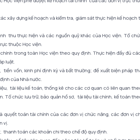
ốc Học viện phê duyệt kế hoạch tài chính của các đơn vị trực th
g tác xây dựng kế hoạch và kiểm tra, giám sát thực hiện kế hoạch
oanh thu thực hiện và các nguồn quỹ khác của Học viện. Tổ chứ
trực thuộc Học viện.
tài chính trong toàn Học viện theo quy định. Thực hiện đầy đủ c
p luật.
, tiền vốn, kinh phí định kỳ và bất thường; đề xuất biện pháp th
 định của Nhà nước.
iệu, tài liệu kế toán, thống kê cho các cơ quan có liên quan th
Tổ chức lưu trữ, bảo quản hồ sơ, tài liệu tài chính, kế toán th
à quyết toán tài chính của các đơn vị chức năng, các đơn vị c
 vị.
c; thanh toán các khoản chi theo chế độ quy định.