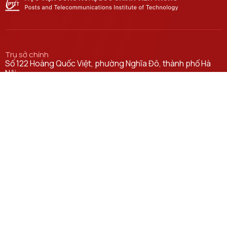
Trụ sở chính
Số 122 Hoàng Quốc Việt, phường Nghĩa Đô, thành phố Hà
Nội.
Học viện cơ sở tại TP. Hồ Chí Minh
Số 11 Nguyễn Đình Chiểu, phường Sài Gòn, Thành phố Hồ
Chí Minh.
Email
ctsv@ptit.edu.vn
Cơ sở đào tạo tại Hà Nội
Số 96A Trần Phú, phường Hà Đông, thành phố Hà Nội.
Cơ sở đào tạo tại TP Hồ Chí Minh
Số 97 Man Thiện, phường Tăng Nhơn Phú, thành phố Hồ Chí