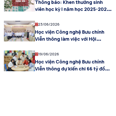
“Chứng chỉ hóa”
Thông báo: Khen thưởng sinh
viên học kỳ I năm học 2025-2026
(Cơ sở đào tạo Hà Nội)
23/06/2026
Học viện Công nghệ Bưu chính
Viễn thông làm việc với Hội
chuyên gia, sinh viên Việt Nam tại
Mỹ (VPS), thúc đẩy kết nối nghiên
19/06/2026
cứu và đào tạo quốc tế
Học viện Công nghệ Bưu chính
Viễn thông dự kiến chi 66 tỷ đồng
cấp học bổng khuyến khích học
tập cho sinh viên trong năm 2026