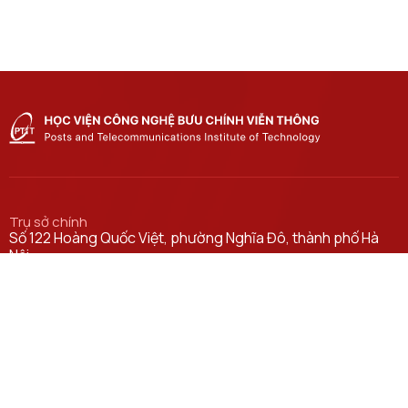
Trụ sở chính
Số 122 Hoàng Quốc Việt, phường Nghĩa Đô, thành phố Hà
Nội.
Học viện cơ sở tại TP. Hồ Chí Minh
Số 11 Nguyễn Đình Chiểu, phường Sài Gòn, Thành phố Hồ
Chí Minh.
Email
ctsv@ptit.edu.vn