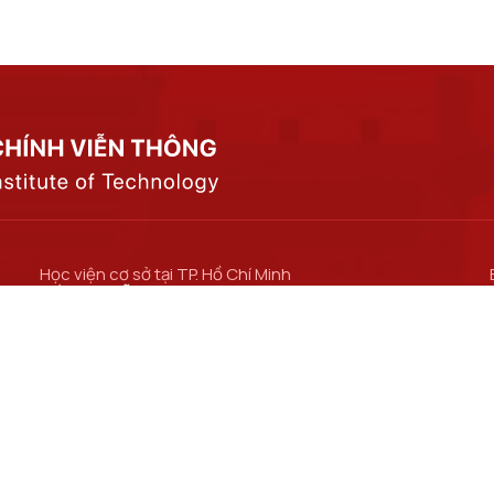
Học viện cơ sở tại TP. Hồ Chí Minh
Số 11 Nguyễn Đình Chiểu, phường Sài Gòn, Thành
phố Hồ Chí Minh.
Cơ sở đào tạo tại TP Hồ Chí Minh
Số 97 Man Thiện, phường Tăng Nhơn Phú, thành
phố Hồ Chí Minh.