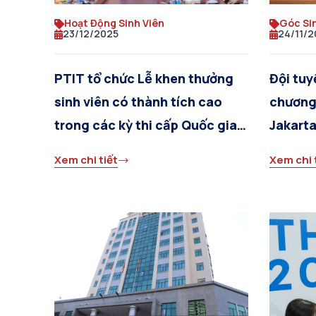
Hoạt Động Sinh Viên
Góc Si
23/12/2025
24/11/2
PTIT tổ chức Lễ khen thưởng
Đội tuy
sinh viên có thành tích cao
chương 
trong các kỳ thi cấp Quốc gia,
Jakart
Quốc tế năm 2025
Xem chi tiết
Xem chi 