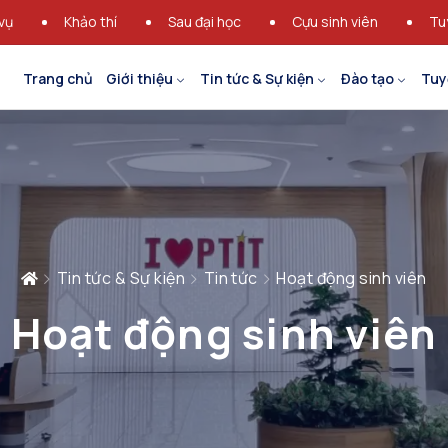
vụ
Khảo thí
Sau đại học
Cựu sinh viên
Tu
Trang chủ
Giới thiệu
Tin tức & Sự kiện
Đào tạo
Tuy
Tin tức & Sự kiện
Tin tức
Hoạt động sinh viên
Hoạt động sinh viên