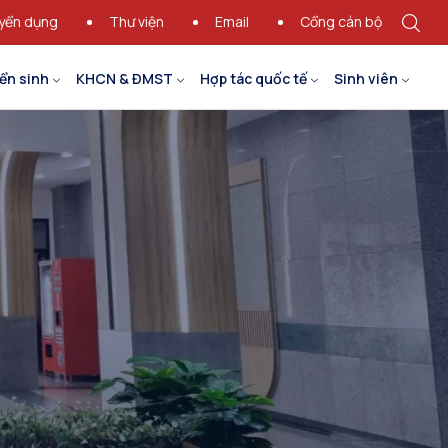
yển dụng
Thư viện
Email
Cổng cán bộ
ển sinh
KHCN & ĐMST
Hợp tác quốc tế
Sinh viên