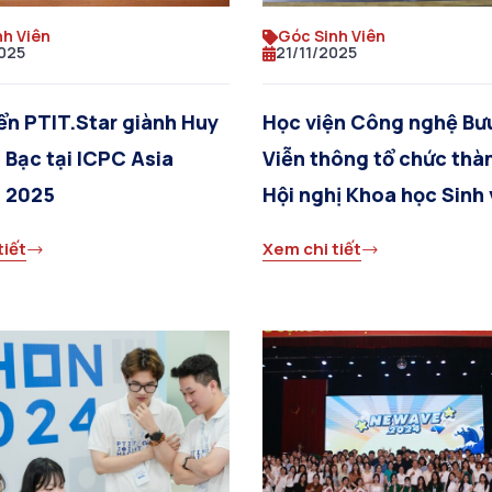
nh Viên
Góc Sinh Viên
025
21/11/2025
ển PTIT.Star giành Huy
Học viện Công nghệ Bư
Bạc tại ICPC Asia
Viễn thông tổ chức thà
a 2025
Hội nghị Khoa học Sinh 
thứ 17
tiết
Xem chi tiết