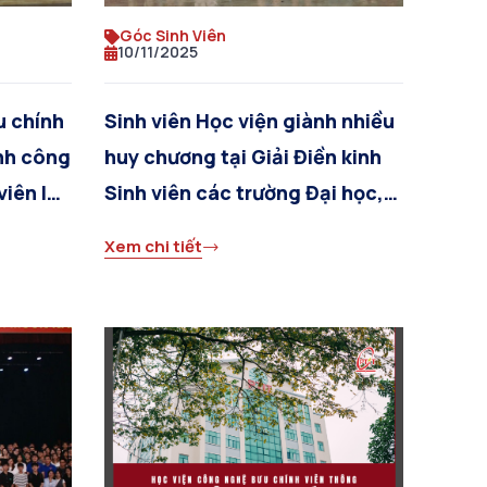
Góc Sinh Viên
10/11/2025
u chính
Sinh viên Học viện giành nhiều
nh công
huy chương tại Giải Điền kinh
viên lần
Sinh viên các trường Đại học,
Học viện và Cao đẳng khu vực
Xem chi tiết
Hà Nội năm 2025