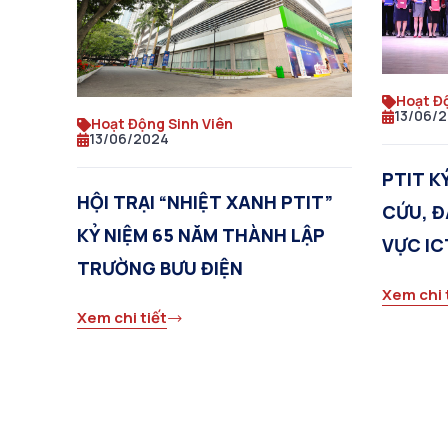
Hoạt Đ
13/06/
Hoạt Động Sinh Viên
13/06/2024
PTIT K
HỘI TRẠI “NHIỆT XANH PTIT”
CỨU, Đ
KỶ NIỆM 65 NĂM THÀNH LẬP
VỰC IC
TRƯỜNG BƯU ĐIỆN
TELEC
Xem chi 
Xem chi tiết