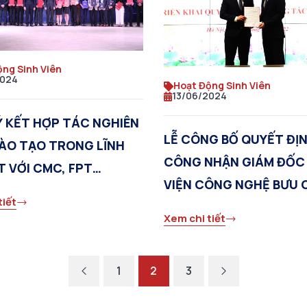
ộng Sinh Viên
2024
Hoạt Động Sinh Viên
13/06/2024
Ý KẾT HỢP TÁC NGHIÊN
LỄ CÔNG BỐ QUYẾT ĐỊ
ÀO TẠO TRONG LĨNH
CÔNG NHẬN GIÁM ĐỐC
T VỚI CMC, FPT
VIỆN CÔNG NGHỆ BƯU 
OM
tiết
VIỄN THÔNG
Xem chi tiết
1
2
3