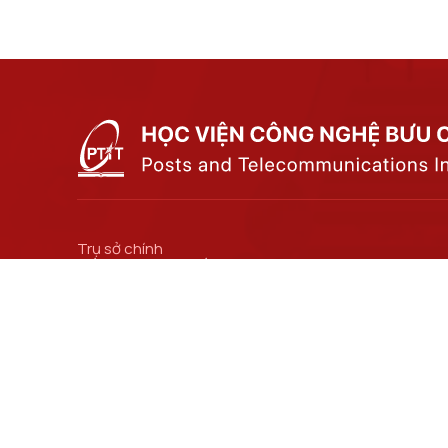
Trụ sở chính
Số 122 Hoàng Quốc Việt, phường Nghĩa Đô, thành
phố Hà Nội.
Cơ sở đào tạo tại Hà Nội
Số 96A Trần Phú, phường Hà Đông, thành phố Hà
Nội.
Đường dẫn liên kết