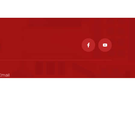
Email
ctsv@ptit.edu.vn