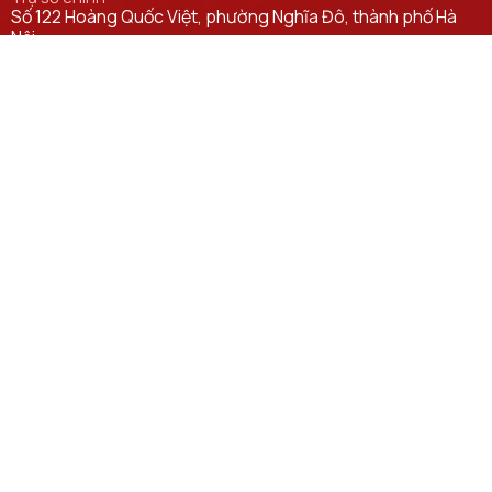
Số 122 Hoàng Quốc Việt, phường Nghĩa Đô, thành phố Hà
Nội.
Học viện cơ sở tại TP. Hồ Chí Minh
Số 11 Nguyễn Đình Chiểu, phường Sài Gòn, Thành phố Hồ
Chí Minh.
Email
ctsv@ptit.edu.vn
Cơ sở đào tạo tại Hà Nội
Số 96A Trần Phú, phường Hà Đông, thành phố Hà Nội.
Cơ sở đào tạo tại TP Hồ Chí Minh
Số 97 Man Thiện, phường Tăng Nhơn Phú, thành phố Hồ Chí
Minh.
Đường dẫn liên kết
Bộ Khoa học và Công nghệ